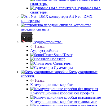
сплиттеры
Туровые DMX
сплиттеры
Art-Net - DMX
конвертеры
Устройства
передачи сигнала
Аудиоустройства
Назад
Аудиоустройства
SoundTester
Изолятор
Сплиттеры
Сумматоры
Коммутационные
коробки
Назад
Коммутационные коробки
Коммутационные коробки без профиля
Коммутационные коробки встраиваемые