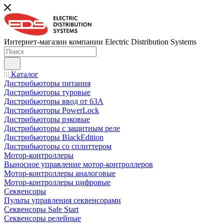
Интернет-магазин компании Electric Distribution Systems
Каталог
Дистрибьюторы питания
Дистрибьюторы туровые
Дистрибьюторы ввод от 63A
Дистрибьюторы PowerLock
Дистрибьюторы рэковые
Дистрибьюторы с защитным реле
Дистрибьюторы BlackEdition
Дистрибьюторы со сплиттером
Мотор-контроллеры
Выносное управление мотор-контроллеров
Мотор-контроллеры аналоговые
Мотор-контроллеры цифровые
Секвенсоры
Пульты управления секвенсорами
Секвенсоры Safe Start
Секвенсоры релейные