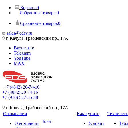
Корзина
0
Избранные товары
0
Сравнение товаров
0
sales@edsy.ru
г. Калуга, Грабцевский пр., 17А
Вконтакте
Telegram
YouTube
MAX
+7 (4842) 20-74-16
+7 (4842) 20-74-16
+7 (910) 527-35-38
г. Калуга, Грабцевский пр., 17А
О компании
Как купить
Техническ
Блог
О компании
Условия
Таб