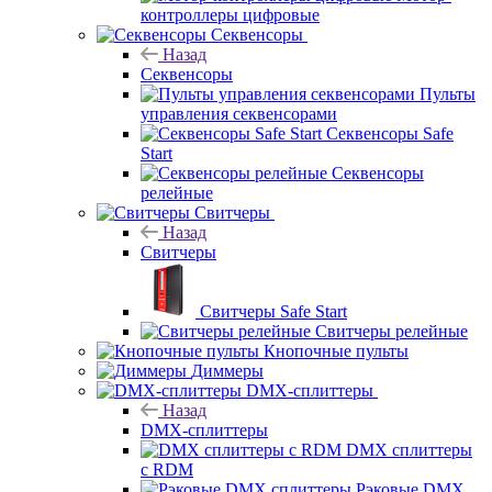
контроллеры цифровые
Секвенсоры
Назад
Секвенсоры
Пульты
управления секвенсорами
Секвенсоры Safe
Start
Секвенсоры
релейные
Свитчеры
Назад
Свитчеры
Свитчеры Safe Start
Свитчеры релейные
Кнопочные пульты
Диммеры
DMX-сплиттеры
Назад
DMX-сплиттеры
DMX сплиттеры
с RDM
Рэковые DMX