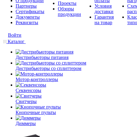
О продукции
оплаты
нагр
Проекты
Партнеры
Условия
Схе
Обзоры
Сертификаты
доставки
расп
продукции
Документы
Гарантия
Кла
Реквизиты
на товар
типо
Войти
Каталог
Дистрибьюторы питания
Дистрибьюторы со сплиттером
Мотор-контроллеры
Секвенсоры
Свитчеры
Кнопочные пульты
Диммеры