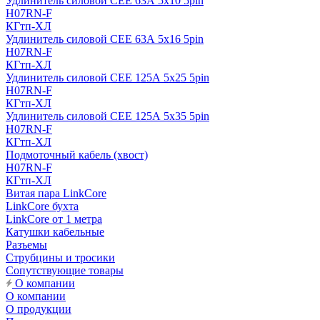
Удлинитель силовой CEE 63А 5x10 5pin
H07RN-F
КГтп-ХЛ
Удлинитель силовой CEE 63А 5x16 5pin
H07RN-F
КГтп-ХЛ
Удлинитель силовой CEE 125А 5x25 5pin
H07RN-F
КГтп-ХЛ
Удлинитель силовой CEE 125А 5x35 5pin
H07RN-F
КГтп-ХЛ
Подмоточный кабель (хвост)
H07RN-F
КГтп-ХЛ
Витая пара LinkCore
LinkCore бухта
LinkCore от 1 метра
Катушки кабельные
Разъемы
Струбцины и тросики
Сопутствующие товары
О компании
О компании
О продукции