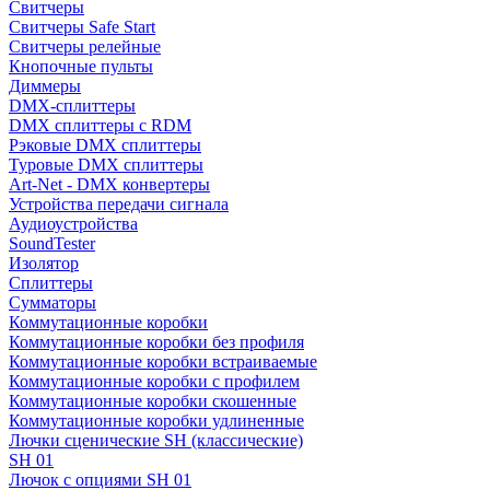
Свитчеры
Свитчеры Safe Start
Свитчеры релейные
Кнопочные пульты
Диммеры
DMX-сплиттеры
DMX сплиттеры с RDM
Рэковые DMX сплиттеры
Туровые DMX сплиттеры
Art-Net - DMX конвертеры
Устройства передачи сигнала
Аудиоустройства
SoundTester
Изолятор
Сплиттеры
Сумматоры
Коммутационные коробки
Коммутационные коробки без профиля
Коммутационные коробки встраиваемые
Коммутационные коробки с профилем
Коммутационные коробки скошенные
Коммутационные коробки удлиненные
Лючки сценические SH (классические)
SH 01
Лючок с опциями SH 01