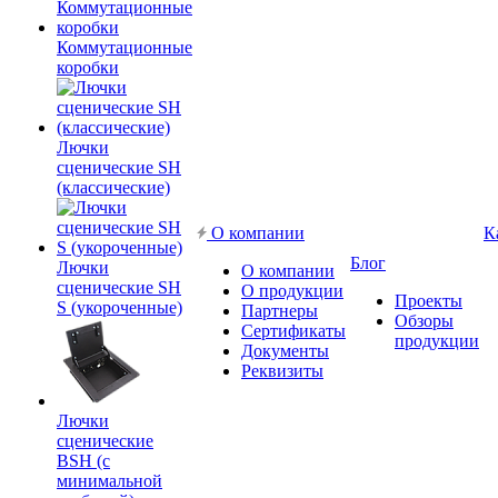
Коммутационные
коробки
Лючки
сценические SH
(классические)
О компании
К
Блог
Лючки
О компании
сценические SH
О продукции
Проекты
S (укороченные)
Партнеры
Обзоры
Сертификаты
продукции
Документы
Реквизиты
Лючки
сценические
BSH (с
минимальной