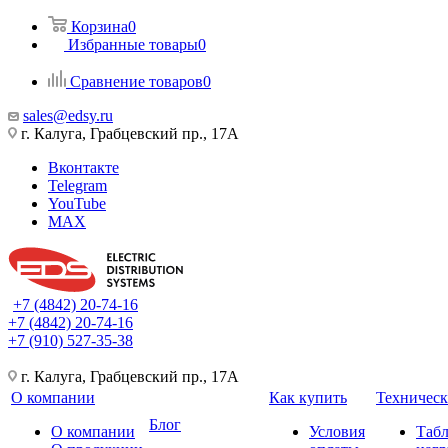
Корзина
0
Избранные товары
0
Сравнение товаров
0
sales@edsy.ru
г. Калуга, Грабцевский пр., 17А
Вконтакте
Telegram
YouTube
MAX
+7 (4842) 20-74-16
+7 (4842) 20-74-16
+7 (910) 527-35-38
г. Калуга, Грабцевский пр., 17А
О компании
Как купить
Техническ
Блог
О компании
Условия
Таб