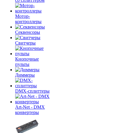
со сплиттером
Мотор-
контроллеры
Секвенсоры
Свитчеры
Кнопочные
пульты
Диммеры
DMX-сплиттеры
Art-Net - DMX
конвертеры