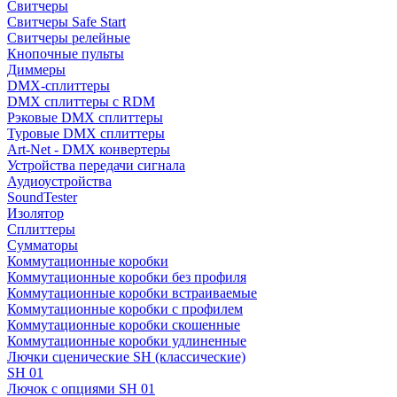
Свитчеры
Свитчеры Safe Start
Свитчеры релейные
Кнопочные пульты
Диммеры
DMX-сплиттеры
DMX сплиттеры с RDM
Рэковые DMX сплиттеры
Туровые DMX сплиттеры
Art-Net - DMX конвертеры
Устройства передачи сигнала
Аудиоустройства
SoundTester
Изолятор
Сплиттеры
Сумматоры
Коммутационные коробки
Коммутационные коробки без профиля
Коммутационные коробки встраиваемые
Коммутационные коробки с профилем
Коммутационные коробки скошенные
Коммутационные коробки удлиненные
Лючки сценические SH (классические)
SH 01
Лючок с опциями SH 01