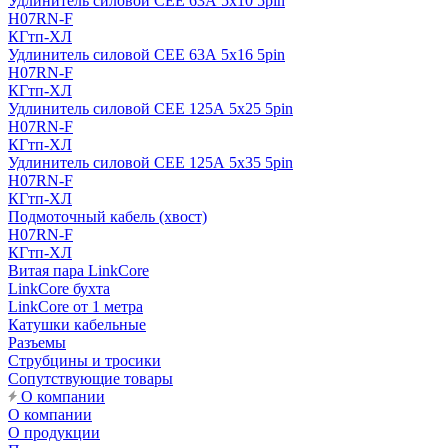
Удлинитель силовой CEE 63А 5x10 5pin
H07RN-F
КГтп-ХЛ
Удлинитель силовой CEE 63А 5x16 5pin
H07RN-F
КГтп-ХЛ
Удлинитель силовой CEE 125А 5x25 5pin
H07RN-F
КГтп-ХЛ
Удлинитель силовой CEE 125А 5x35 5pin
H07RN-F
КГтп-ХЛ
Подмоточный кабель (хвост)
H07RN-F
КГтп-ХЛ
Витая пара LinkCore
LinkCore бухта
LinkCore от 1 метра
Катушки кабельные
Разъемы
Струбцины и тросики
Сопутствующие товары
О компании
О компании
О продукции