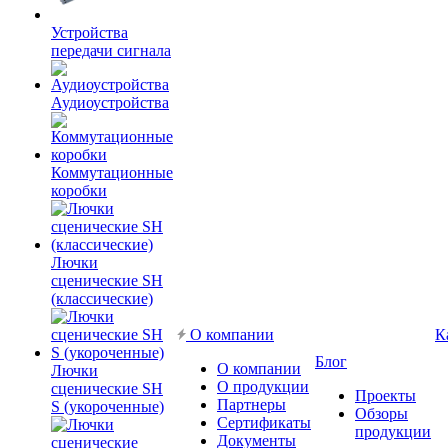
Устройства
передачи сигнала
Аудиоустройства
Коммутационные
коробки
Лючки
сценические SH
(классические)
О компании
К
Блог
О компании
Лючки
О продукции
сценические SH
Проекты
Партнеры
S (укороченные)
Обзоры
Сертификаты
продукции
Документы