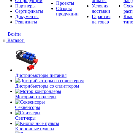
О продукции
оплаты
нагр
Проекты
Партнеры
Условия
Схе
Обзоры
Сертификаты
доставки
расп
продукции
Документы
Гарантия
Кла
Реквизиты
на товар
типо
Войти
Каталог
Дистрибьюторы питания
Дистрибьюторы со сплиттером
Мотор-контроллеры
Секвенсоры
Свитчеры
Кнопочные пульты