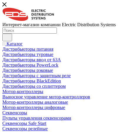
Интернет-магазин компании Electric Distribution Systems
Каталог
Дистрибьюторы питания
Дистрибьюторы туровые
Дистрибьюторы ввод от 63A
Дистрибьюторы PowerLock
Дистрибьюторы рэковые
Дистрибьюторы с защитным реле
Дистрибьюторы BlackEdition
Дистрибьюторы со сплиттером
Мотор-контроллеры
Выносное управление мотор-контроллеров
Мотор-контроллеры аналоговые
Мотор-контроллеры цифровые
Секвенсоры
Пульты управления секвенсорами
Секвенсоры Safe Start
Секвенсоры релейные