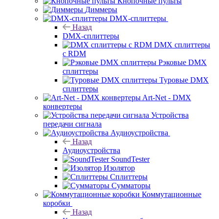
Кнопочные пульты
Диммеры
DMX-сплиттеры
Назад
DMX-сплиттеры
DMX сплиттеры
с RDM
Рэковые DMX
сплиттеры
Туровые DMX
сплиттеры
Art-Net - DMX
конвертеры
Устройства
передачи сигнала
Аудиоустройства
Назад
Аудиоустройства
SoundTester
Изолятор
Сплиттеры
Сумматоры
Коммутационные
коробки
Назад