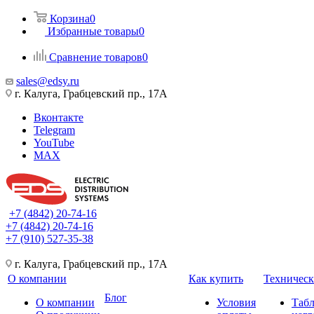
Корзина
0
Избранные товары
0
Сравнение товаров
0
sales@edsy.ru
г. Калуга, Грабцевский пр., 17А
Вконтакте
Telegram
YouTube
MAX
+7 (4842) 20-74-16
+7 (4842) 20-74-16
+7 (910) 527-35-38
г. Калуга, Грабцевский пр., 17А
О компании
Как купить
Техническ
Блог
О компании
Условия
Таб