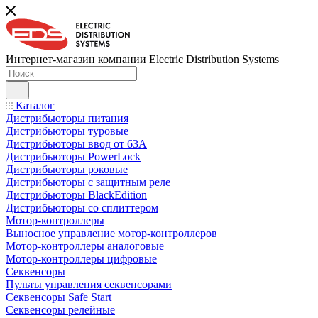
Интернет-магазин компании Electric Distribution Systems
Каталог
Дистрибьюторы питания
Дистрибьюторы туровые
Дистрибьюторы ввод от 63A
Дистрибьюторы PowerLock
Дистрибьюторы рэковые
Дистрибьюторы с защитным реле
Дистрибьюторы BlackEdition
Дистрибьюторы со сплиттером
Мотор-контроллеры
Выносное управление мотор-контроллеров
Мотор-контроллеры аналоговые
Мотор-контроллеры цифровые
Секвенсоры
Пульты управления секвенсорами
Секвенсоры Safe Start
Секвенсоры релейные