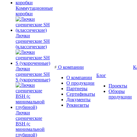
Коммутационные
коробки
Лючки
сценические SH
(классические)
О компании
К
Лючки
сценические SH
Блог
О компании
S (укороченные)
О продукции
Проекты
Партнеры
Обзоры
Сертификаты
продукции
Документы
Реквизиты
Лючки
сценические
BSH (с
минимальной
глубиной)