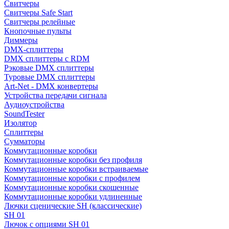
Свитчеры
Свитчеры Safe Start
Свитчеры релейные
Кнопочные пульты
Диммеры
DMX-сплиттеры
DMX сплиттеры с RDM
Рэковые DMX сплиттеры
Туровые DMX сплиттеры
Art-Net - DMX конвертеры
Устройства передачи сигнала
Аудиоустройства
SoundTester
Изолятор
Сплиттеры
Сумматоры
Коммутационные коробки
Коммутационные коробки без профиля
Коммутационные коробки встраиваемые
Коммутационные коробки с профилем
Коммутационные коробки скошенные
Коммутационные коробки удлиненные
Лючки сценические SH (классические)
SH 01
Лючок с опциями SH 01