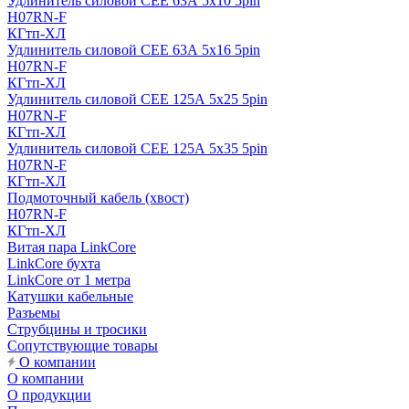
Удлинитель силовой CEE 63А 5x10 5pin
H07RN-F
КГтп-ХЛ
Удлинитель силовой CEE 63А 5x16 5pin
H07RN-F
КГтп-ХЛ
Удлинитель силовой CEE 125А 5x25 5pin
H07RN-F
КГтп-ХЛ
Удлинитель силовой CEE 125А 5x35 5pin
H07RN-F
КГтп-ХЛ
Подмоточный кабель (хвост)
H07RN-F
КГтп-ХЛ
Витая пара LinkCore
LinkCore бухта
LinkCore от 1 метра
Катушки кабельные
Разъемы
Струбцины и тросики
Сопутствующие товары
О компании
О компании
О продукции