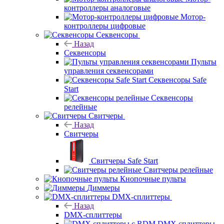
контроллеры аналоговые
Мотор-
контроллеры цифровые
Секвенсоры
Назад
Секвенсоры
Пульты
управления секвенсорами
Секвенсоры Safe
Start
Секвенсоры
релейные
Свитчеры
Назад
Свитчеры
Свитчеры Safe Start
Свитчеры релейные
Кнопочные пульты
Диммеры
DMX-сплиттеры
Назад
DMX-сплиттеры
DMX сплиттеры