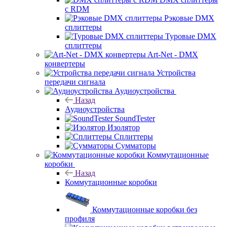
с RDM
Рэковые DMX
сплиттеры
Туровые DMX
сплиттеры
Art-Net - DMX
конвертеры
Устройства
передачи сигнала
Аудиоустройства
Назад
Аудиоустройства
SoundTester
Изолятор
Сплиттеры
Сумматоры
Коммутационные
коробки
Назад
Коммутационные коробки
Коммутационные коробки без
профиля