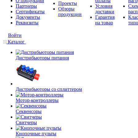
О продукции
оплаты
нагр
Проекты
Партнеры
Условия
Схе
Обзоры
Сертификаты
доставки
расп
продукции
Документы
Гарантия
Кла
Реквизиты
на товар
типо
Войти
Каталог
Дистрибьюторы питания
Дистрибьюторы со сплиттером
Мотор-контроллеры
Секвенсоры
Свитчеры
Кнопочные пульты