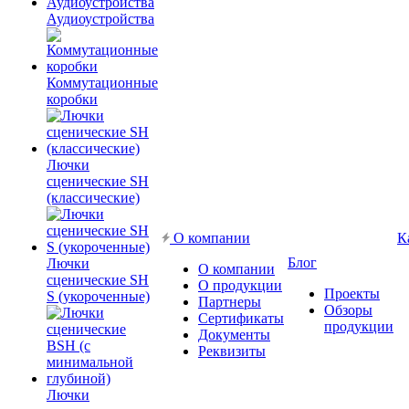
Аудиоустройства
Коммутационные
коробки
Лючки
сценические SH
(классические)
О компании
К
Блог
Лючки
О компании
сценические SH
О продукции
Проекты
S (укороченные)
Партнеры
Обзоры
Сертификаты
продукции
Документы
Реквизиты
Лючки