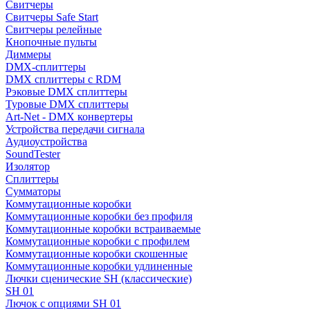
Свитчеры
Свитчеры Safe Start
Свитчеры релейные
Кнопочные пульты
Диммеры
DMX-сплиттеры
DMX сплиттеры с RDM
Рэковые DMX сплиттеры
Туровые DMX сплиттеры
Art-Net - DMX конвертеры
Устройства передачи сигнала
Аудиоустройства
SoundTester
Изолятор
Сплиттеры
Сумматоры
Коммутационные коробки
Коммутационные коробки без профиля
Коммутационные коробки встраиваемые
Коммутационные коробки с профилем
Коммутационные коробки скошенные
Коммутационные коробки удлиненные
Лючки сценические SH (классические)
SH 01
Лючок с опциями SH 01