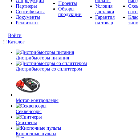
О продукции
оплаты
нагр
Проекты
Партнеры
Условия
Схе
Обзоры
Сертификаты
доставки
расп
продукции
Документы
Гарантия
Кла
Реквизиты
на товар
типо
Войти
Каталог
Дистрибьюторы питания
Дистрибьюторы со сплиттером
Мотор-контроллеры
Секвенсоры
Свитчеры
Кнопочные пульты