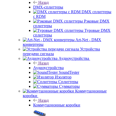
Назад
DMX-сплиттеры
DMX сплиттеры
с RDM
Рэковые DMX
сплиттеры
Туровые DMX
сплиттеры
Art-Net - DMX
конвертеры
Устройства
передачи сигнала
Аудиоустройства
Назад
Аудиоустройства
SoundTester
Изолятор
Сплиттеры
Сумматоры
Коммутационные
коробки
Назад
Коммутационные коробки