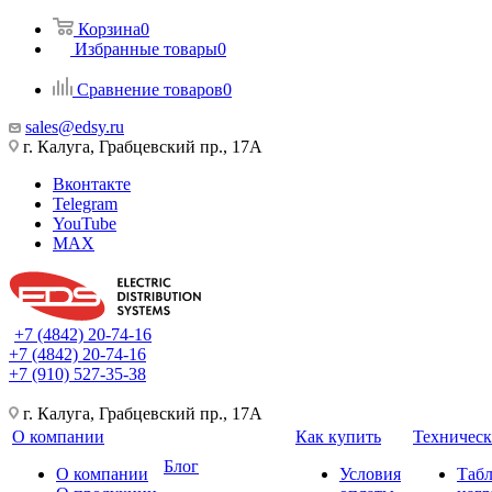
Корзина
0
Избранные товары
0
Сравнение товаров
0
sales@edsy.ru
г. Калуга, Грабцевский пр., 17А
Вконтакте
Telegram
YouTube
MAX
+7 (4842) 20-74-16
+7 (4842) 20-74-16
+7 (910) 527-35-38
г. Калуга, Грабцевский пр., 17А
О компании
Как купить
Техническ
Блог
О компании
Условия
Таб