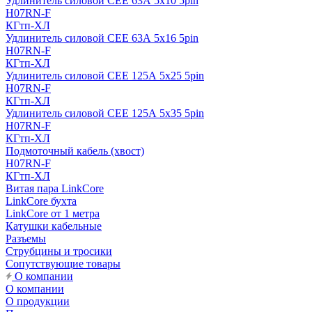
Удлинитель силовой CEE 63А 5x10 5pin
H07RN-F
КГтп-ХЛ
Удлинитель силовой CEE 63А 5x16 5pin
H07RN-F
КГтп-ХЛ
Удлинитель силовой CEE 125А 5x25 5pin
H07RN-F
КГтп-ХЛ
Удлинитель силовой CEE 125А 5x35 5pin
H07RN-F
КГтп-ХЛ
Подмоточный кабель (хвост)
H07RN-F
КГтп-ХЛ
Витая пара LinkCore
LinkCore бухта
LinkCore от 1 метра
Катушки кабельные
Разъемы
Струбцины и тросики
Сопутствующие товары
О компании
О компании
О продукции