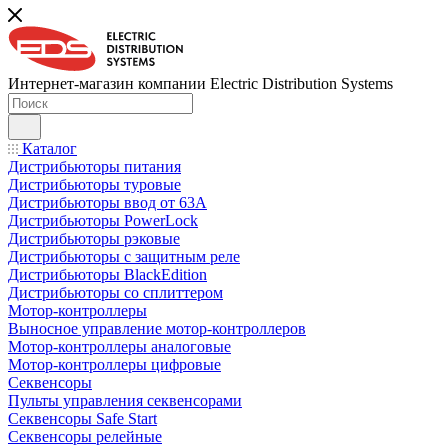
Интернет-магазин компании Electric Distribution Systems
Каталог
Дистрибьюторы питания
Дистрибьюторы туровые
Дистрибьюторы ввод от 63A
Дистрибьюторы PowerLock
Дистрибьюторы рэковые
Дистрибьюторы с защитным реле
Дистрибьюторы BlackEdition
Дистрибьюторы со сплиттером
Мотор-контроллеры
Выносное управление мотор-контроллеров
Мотор-контроллеры аналоговые
Мотор-контроллеры цифровые
Секвенсоры
Пульты управления секвенсорами
Секвенсоры Safe Start
Секвенсоры релейные