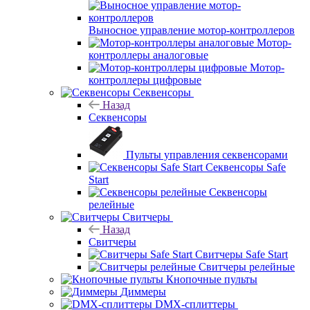
Выносное управление мотор-контроллеров
Мотор-
контроллеры аналоговые
Мотор-
контроллеры цифровые
Секвенсоры
Назад
Секвенсоры
Пульты управления секвенсорами
Секвенсоры Safe
Start
Секвенсоры
релейные
Свитчеры
Назад
Свитчеры
Свитчеры Safe Start
Свитчеры релейные
Кнопочные пульты
Диммеры
DMX-сплиттеры