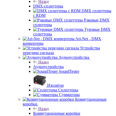
Назад
DMX-сплиттеры
DMX сплиттеры
с RDM
Рэковые DMX
сплиттеры
Туровые DMX
сплиттеры
Art-Net - DMX
конвертеры
Устройства
передачи сигнала
Аудиоустройства
Назад
Аудиоустройства
SoundTester
Изолятор
Сплиттеры
Сумматоры
Коммутационные
коробки
Назад
Коммутационные коробки