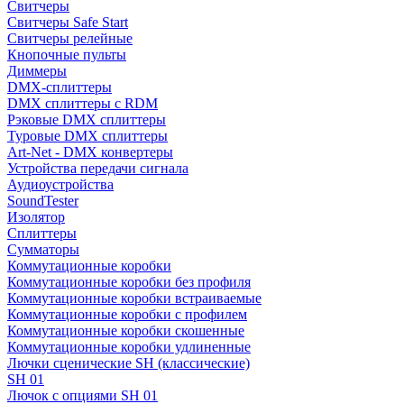
Свитчеры
Свитчеры Safe Start
Свитчеры релейные
Кнопочные пульты
Диммеры
DMX-сплиттеры
DMX сплиттеры с RDM
Рэковые DMX сплиттеры
Туровые DMX сплиттеры
Art-Net - DMX конвертеры
Устройства передачи сигнала
Аудиоустройства
SoundTester
Изолятор
Сплиттеры
Сумматоры
Коммутационные коробки
Коммутационные коробки без профиля
Коммутационные коробки встраиваемые
Коммутационные коробки с профилем
Коммутационные коробки скошенные
Коммутационные коробки удлиненные
Лючки сценические SH (классические)
SH 01
Лючок с опциями SH 01