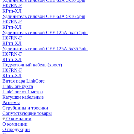
Удлинитель силовой CEE 63А 5x10 5pin
H07RN-F
КГтп-ХЛ
Удлинитель силовой CEE 63А 5x16 5pin
H07RN-F
КГтп-ХЛ
Удлинитель силовой CEE 125А 5x25 5pin
H07RN-F
КГтп-ХЛ
Удлинитель силовой CEE 125А 5x35 5pin
H07RN-F
КГтп-ХЛ
Подмоточный кабель (хвост)
H07RN-F
КГтп-ХЛ
Витая пара LinkCore
LinkCore бухта
LinkCore от 1 метра
Катушки кабельные
Разъемы
Струбцины и тросики
Сопутствующие товары
О компании
О компании
О продукции