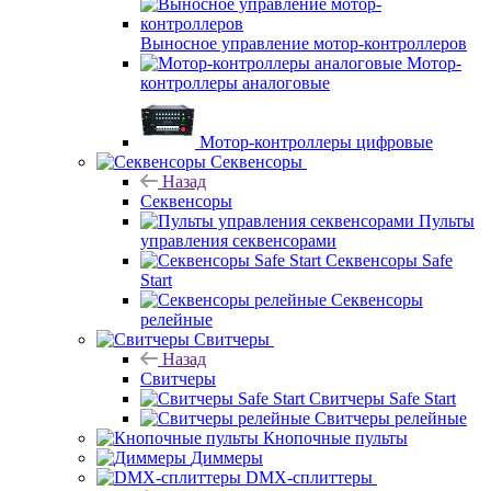
Выносное управление мотор-контроллеров
Мотор-
контроллеры аналоговые
Мотор-контроллеры цифровые
Секвенсоры
Назад
Секвенсоры
Пульты
управления секвенсорами
Секвенсоры Safe
Start
Секвенсоры
релейные
Свитчеры
Назад
Свитчеры
Свитчеры Safe Start
Свитчеры релейные
Кнопочные пульты
Диммеры
DMX-сплиттеры