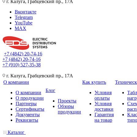
г. Калуга, Грабцевский пр., 17А
Вконтакте
Telegram
YouTube
MAX
+7 (4842) 20-74-16
+7 (4842) 20-74-16
+7 (910) 527-35-38
г. Калуга, Грабцевский пр., 17А
О компании
Как купить
Техническ
Блог
О компании
Условия
Таб
О продукции
оплаты
нагр
Проекты
Партнеры
Условия
Схе
Обзоры
Сертификаты
доставки
расп
продукции
Документы
Гарантия
Кла
Реквизиты
на товар
типо
Каталог