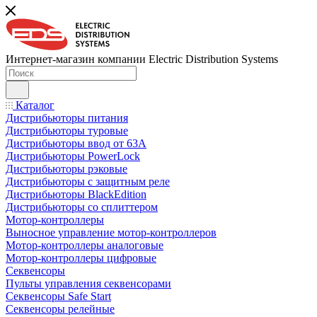
Интернет-магазин компании Electric Distribution Systems
Каталог
Дистрибьюторы питания
Дистрибьюторы туровые
Дистрибьюторы ввод от 63A
Дистрибьюторы PowerLock
Дистрибьюторы рэковые
Дистрибьюторы с защитным реле
Дистрибьюторы BlackEdition
Дистрибьюторы со сплиттером
Мотор-контроллеры
Выносное управление мотор-контроллеров
Мотор-контроллеры аналоговые
Мотор-контроллеры цифровые
Секвенсоры
Пульты управления секвенсорами
Секвенсоры Safe Start
Секвенсоры релейные