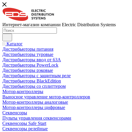
Интернет-магазин компании Electric Distribution Systems
Каталог
Дистрибьюторы питания
Дистрибьюторы туровые
Дистрибьюторы ввод от 63A
Дистрибьюторы PowerLock
Дистрибьюторы рэковые
Дистрибьюторы с защитным реле
Дистрибьюторы BlackEdition
Дистрибьюторы со сплиттером
Мотор-контроллеры
Выносное управление мотор-контроллеров
Мотор-контроллеры аналоговые
Мотор-контроллеры цифровые
Секвенсоры
Пульты управления секвенсорами
Секвенсоры Safe Start
Секвенсоры релейные