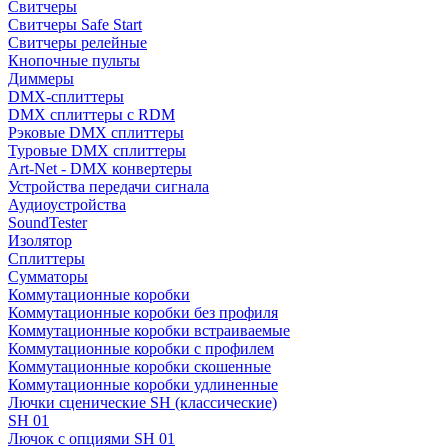
Свитчеры
Свитчеры Safe Start
Свитчеры релейные
Кнопочные пульты
Диммеры
DMX-сплиттеры
DMX сплиттеры с RDM
Рэковые DMX сплиттеры
Туровые DMX сплиттеры
Art-Net - DMX конвертеры
Устройства передачи сигнала
Аудиоустройства
SoundTester
Изолятор
Сплиттеры
Сумматоры
Коммутационные коробки
Коммутационные коробки без профиля
Коммутационные коробки встраиваемые
Коммутационные коробки с профилем
Коммутационные коробки скошенные
Коммутационные коробки удлиненные
Лючки сценические SH (классические)
SH 01
Лючок с опциями SH 01