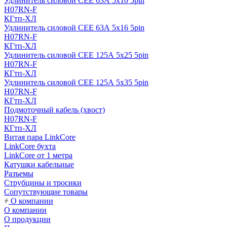
Удлинитель силовой CEE 63А 5x10 5pin
H07RN-F
КГтп-ХЛ
Удлинитель силовой CEE 63А 5x16 5pin
H07RN-F
КГтп-ХЛ
Удлинитель силовой CEE 125А 5x25 5pin
H07RN-F
КГтп-ХЛ
Удлинитель силовой CEE 125А 5x35 5pin
H07RN-F
КГтп-ХЛ
Подмоточный кабель (хвост)
H07RN-F
КГтп-ХЛ
Витая пара LinkCore
LinkCore бухта
LinkCore от 1 метра
Катушки кабельные
Разъемы
Струбцины и тросики
Сопутствующие товары
О компании
О компании
О продукции