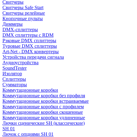
Свитчеры
Свитчеры Safe Start
Свитчеры релейные
Кнопочные пульты
Диммеры
DMX-сплиттеры
DMX сплиттеры с RDM
Рэковые DMX сплиттеры
Туровые DMX сплиттеры
Art-Net - DMX конвертеры
Устройства передачи сигнала
Аудиоустройства
SoundTester
Изолятор
Сплиттеры
Сумматоры
Коммутационные коробки
Коммутационные коробки без профиля
Коммутационные коробки встраиваемые
Коммутационные коробки с профилем
Коммутационные коробки скошенные
Коммутационные коробки удлиненные
Лючки сценические SH (классические)
SH 01
Лючок с опциями SH 01