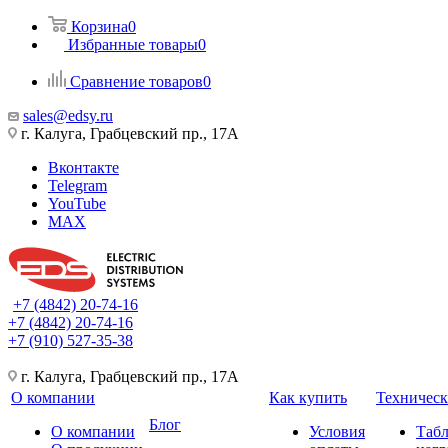
Корзина
0
Избранные товары
0
Сравнение товаров
0
sales@edsy.ru
г. Калуга, Грабцевский пр., 17А
Вконтакте
Telegram
YouTube
MAX
+7 (4842) 20-74-16
+7 (4842) 20-74-16
+7 (910) 527-35-38
г. Калуга, Грабцевский пр., 17А
О компании
Как купить
Техническ
Блог
О компании
Условия
Таб