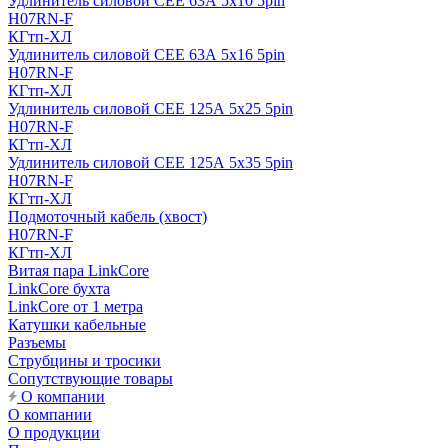
Удлинитель силовой CEE 63А 5x10 5pin
H07RN-F
КГтп-ХЛ
Удлинитель силовой CEE 63А 5x16 5pin
H07RN-F
КГтп-ХЛ
Удлинитель силовой CEE 125А 5x25 5pin
H07RN-F
КГтп-ХЛ
Удлинитель силовой CEE 125А 5x35 5pin
H07RN-F
КГтп-ХЛ
Подмоточный кабель (хвост)
H07RN-F
КГтп-ХЛ
Витая пара LinkCore
LinkCore бухта
LinkCore от 1 метра
Катушки кабельные
Разъемы
Струбцины и тросики
Сопутствующие товары
О компании
О компании
О продукции