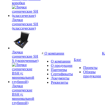
коробки
Лючки
сценические SH
(классические)
Лючки
О компании
К
сценические SH
Блог
S (укороченные)
О компании
О продукции
Проекты
Партнеры
Обзоры
Сертификаты
продукции
Документы
Реквизиты
Лючки
сценические
BSH (с
минимальной
глубиной)