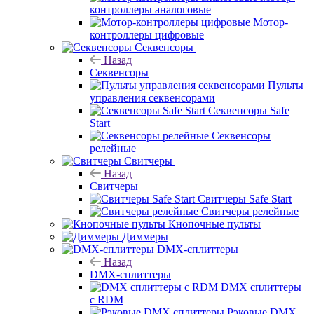
контроллеры аналоговые
Мотор-
контроллеры цифровые
Секвенсоры
Назад
Секвенсоры
Пульты
управления секвенсорами
Секвенсоры Safe
Start
Секвенсоры
релейные
Свитчеры
Назад
Свитчеры
Свитчеры Safe Start
Свитчеры релейные
Кнопочные пульты
Диммеры
DMX-сплиттеры
Назад
DMX-сплиттеры
DMX сплиттеры
с RDM
Рэковые DMX