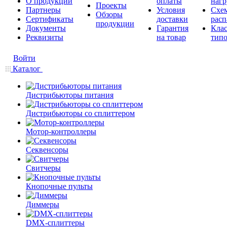
О продукции
оплаты
нагр
Проекты
Партнеры
Условия
Схе
Обзоры
Сертификаты
доставки
расп
продукции
Документы
Гарантия
Кла
Реквизиты
на товар
типо
Войти
Каталог
Дистрибьюторы питания
Дистрибьюторы со сплиттером
Мотор-контроллеры
Секвенсоры
Свитчеры
Кнопочные пульты
Диммеры
DMX-сплиттеры