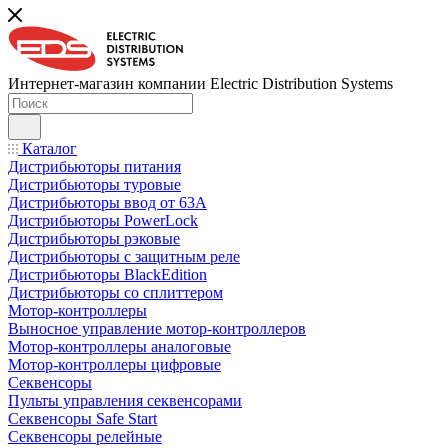
Интернет-магазин компании Electric Distribution Systems
Каталог
Дистрибьюторы питания
Дистрибьюторы туровые
Дистрибьюторы ввод от 63A
Дистрибьюторы PowerLock
Дистрибьюторы рэковые
Дистрибьюторы с защитным реле
Дистрибьюторы BlackEdition
Дистрибьюторы со сплиттером
Мотор-контроллеры
Выносное управление мотор-контроллеров
Мотор-контроллеры аналоговые
Мотор-контроллеры цифровые
Секвенсоры
Пульты управления секвенсорами
Секвенсоры Safe Start
Секвенсоры релейные