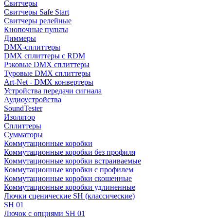
Свитчеры
Свитчеры Safe Start
Свитчеры релейные
Кнопочные пульты
Диммеры
DMX-сплиттеры
DMX сплиттеры с RDM
Рэковые DMX сплиттеры
Туровые DMX сплиттеры
Art-Net - DMX конвертеры
Устройства передачи сигнала
Аудиоустройства
SoundTester
Изолятор
Сплиттеры
Сумматоры
Коммутационные коробки
Коммутационные коробки без профиля
Коммутационные коробки встраиваемые
Коммутационные коробки с профилем
Коммутационные коробки скошенные
Коммутационные коробки удлиненные
Лючки сценические SH (классические)
SH 01
Лючок с опциями SH 01