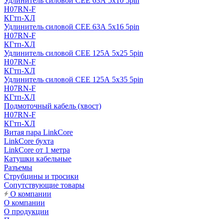
Удлинитель силовой CEE 63А 5x10 5pin
H07RN-F
КГтп-ХЛ
Удлинитель силовой CEE 63А 5x16 5pin
H07RN-F
КГтп-ХЛ
Удлинитель силовой CEE 125А 5x25 5pin
H07RN-F
КГтп-ХЛ
Удлинитель силовой CEE 125А 5x35 5pin
H07RN-F
КГтп-ХЛ
Подмоточный кабель (хвост)
H07RN-F
КГтп-ХЛ
Витая пара LinkCore
LinkCore бухта
LinkCore от 1 метра
Катушки кабельные
Разъемы
Струбцины и тросики
Сопутствующие товары
О компании
О компании
О продукции