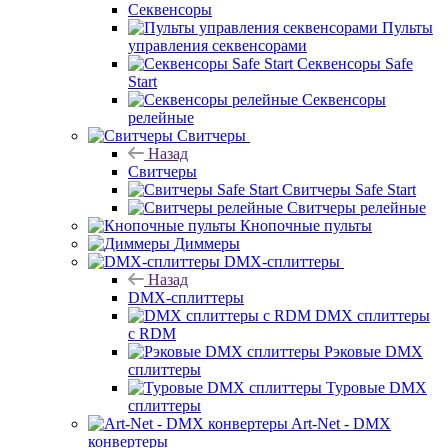
Секвенсоры
Пульты
управления секвенсорами
Секвенсоры Safe
Start
Секвенсоры
релейные
Свитчеры
Назад
Свитчеры
Свитчеры Safe Start
Свитчеры релейные
Кнопочные пульты
Диммеры
DMX-сплиттеры
Назад
DMX-сплиттеры
DMX сплиттеры
с RDM
Рэковые DMX
сплиттеры
Туровые DMX
сплиттеры
Art-Net - DMX
конвертеры