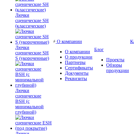
Лючки
сценические SH
(классические)
О компании
К
Лючки
Блог
О компании
сценические SH
О продукции
S (укороченные)
Проекты
Партнеры
Обзоры
Сертификаты
продукции
Документы
Реквизиты
Лючки
сценические
BSH (с
минимальной
глубиной)
Лючки