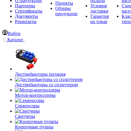
О продукции
оплаты
нагр
Проекты
Партнеры
Условия
Схе
Обзоры
Сертификаты
доставки
расп
продукции
Документы
Гарантия
Кла
Реквизиты
на товар
типо
Войти
Каталог
Дистрибьюторы питания
Дистрибьюторы со сплиттером
Мотор-контроллеры
Секвенсоры
Свитчеры
Кнопочные пульты