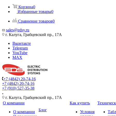
Корзина
0
Избранные товары
0
Сравнение товаров
0
sales@edsy.ru
г. Калуга, Грабцевский пр., 17А
Вконтакте
Telegram
YouTube
MAX
+7 (4842) 20-74-16
+7 (4842) 20-74-16
+7 (910) 527-35-38
г. Калуга, Грабцевский пр., 17А
О компании
Как купить
Техническ
Блог
О компании
Условия
Таб