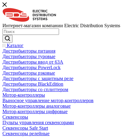
Интернет-магазин компании Electric Distribution Systems
Каталог
Дистрибьюторы питания
Дистрибьюторы туровые
Дистрибьюторы ввод от 63A
Дистрибьюторы PowerLock
Дистрибьюторы рэковые
Дистрибьюторы с защитным реле
Дистрибьюторы BlackEdition
Дистрибьюторы со сплиттером
Мотор-контроллеры
Выносное управление мотор-контроллеров
Мотор-контроллеры аналоговые
Мотор-контроллеры цифровые
Секвенсоры
Пульты управления секвенсорами
Секвенсоры Safe Start
Секвенсоры релейные