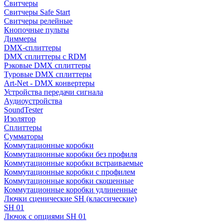
Свитчеры
Свитчеры Safe Start
Свитчеры релейные
Кнопочные пульты
Диммеры
DMX-сплиттеры
DMX сплиттеры с RDM
Рэковые DMX сплиттеры
Туровые DMX сплиттеры
Art-Net - DMX конвертеры
Устройства передачи сигнала
Аудиоустройства
SoundTester
Изолятор
Сплиттеры
Сумматоры
Коммутационные коробки
Коммутационные коробки без профиля
Коммутационные коробки встраиваемые
Коммутационные коробки с профилем
Коммутационные коробки скошенные
Коммутационные коробки удлиненные
Лючки сценические SH (классические)
SH 01
Лючок с опциями SH 01