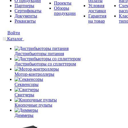
О продукции
оплаты
нагр
Проекты
Партнеры
Условия
Схе
Обзоры
Сертификаты
доставки
расп
продукции
Документы
Гарантия
Кла
Реквизиты
на товар
типо
Войти
Каталог
Дистрибьюторы питания
Дистрибьюторы со сплиттером
Мотор-контроллеры
Секвенсоры
Свитчеры
Кнопочные пульты
Диммеры