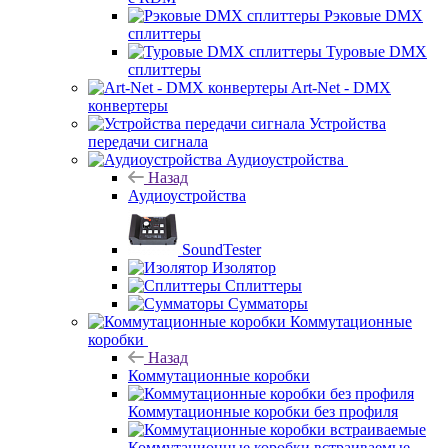
Рэковые DMX
сплиттеры
Туровые DMX
сплиттеры
Art-Net - DMX
конвертеры
Устройства
передачи сигнала
Аудиоустройства
Назад
Аудиоустройства
SoundTester
Изолятор
Сплиттеры
Сумматоры
Коммутационные
коробки
Назад
Коммутационные коробки
Коммутационные коробки без профиля
Коммутационные коробки встраиваемые