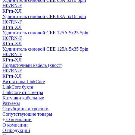
Удлинитель силовой CEE 63А 5x10 5pin
H07RN-F
КГтп-ХЛ
Удлинитель силовой CEE 63А 5x16 5pin
H07RN-F
КГтп-ХЛ
Удлинитель силовой CEE 125А 5x25 5pin
H07RN-F
КГтп-ХЛ
Удлинитель силовой CEE 125А 5x35 5pin
H07RN-F
КГтп-ХЛ
Подмоточный кабель (хвост)
H07RN-F
КГтп-ХЛ
Витая пара LinkCore
LinkCore бухта
LinkCore от 1 метра
Катушки кабельные
Разъемы
Струбцины и тросики
Сопутствующие товары
О компании
О компании
О продукции