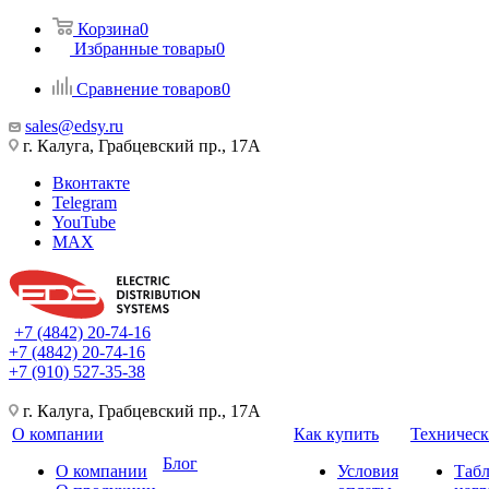
Корзина
0
Избранные товары
0
Сравнение товаров
0
sales@edsy.ru
г. Калуга, Грабцевский пр., 17А
Вконтакте
Telegram
YouTube
MAX
+7 (4842) 20-74-16
+7 (4842) 20-74-16
+7 (910) 527-35-38
г. Калуга, Грабцевский пр., 17А
О компании
Как купить
Техническ
Блог
О компании
Условия
Таб