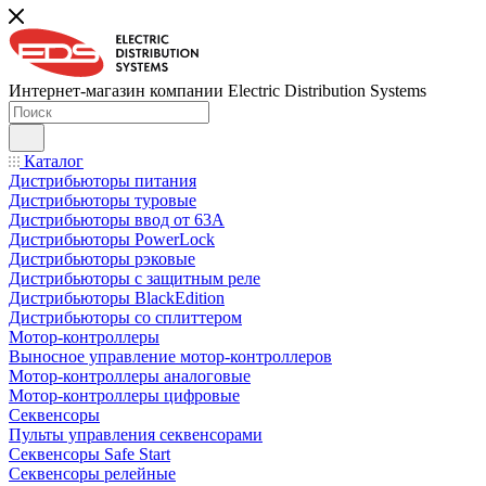
Интернет-магазин компании Electric Distribution Systems
Каталог
Дистрибьюторы питания
Дистрибьюторы туровые
Дистрибьюторы ввод от 63A
Дистрибьюторы PowerLock
Дистрибьюторы рэковые
Дистрибьюторы с защитным реле
Дистрибьюторы BlackEdition
Дистрибьюторы со сплиттером
Мотор-контроллеры
Выносное управление мотор-контроллеров
Мотор-контроллеры аналоговые
Мотор-контроллеры цифровые
Секвенсоры
Пульты управления секвенсорами
Секвенсоры Safe Start
Секвенсоры релейные