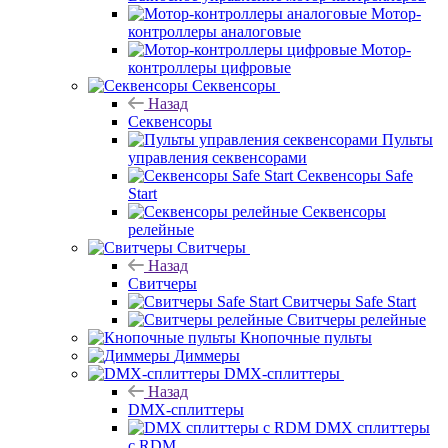
Мотор-
контроллеры аналоговые
Мотор-
контроллеры цифровые
Секвенсоры
Назад
Секвенсоры
Пульты
управления секвенсорами
Секвенсоры Safe
Start
Секвенсоры
релейные
Свитчеры
Назад
Свитчеры
Свитчеры Safe Start
Свитчеры релейные
Кнопочные пульты
Диммеры
DMX-сплиттеры
Назад
DMX-сплиттеры
DMX сплиттеры
с RDM