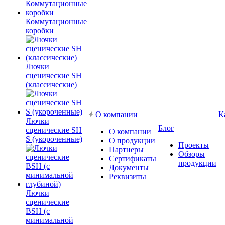
Коммутационные
коробки
Лючки
сценические SH
(классические)
О компании
К
Лючки
Блог
сценические SH
О компании
S (укороченные)
О продукции
Проекты
Партнеры
Обзоры
Сертификаты
продукции
Документы
Реквизиты
Лючки
сценические
BSH (с
минимальной