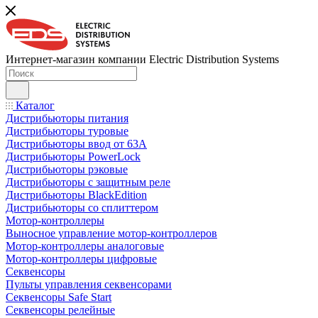
Интернет-магазин компании Electric Distribution Systems
Каталог
Дистрибьюторы питания
Дистрибьюторы туровые
Дистрибьюторы ввод от 63A
Дистрибьюторы PowerLock
Дистрибьюторы рэковые
Дистрибьюторы с защитным реле
Дистрибьюторы BlackEdition
Дистрибьюторы со сплиттером
Мотор-контроллеры
Выносное управление мотор-контроллеров
Мотор-контроллеры аналоговые
Мотор-контроллеры цифровые
Секвенсоры
Пульты управления секвенсорами
Секвенсоры Safe Start
Секвенсоры релейные