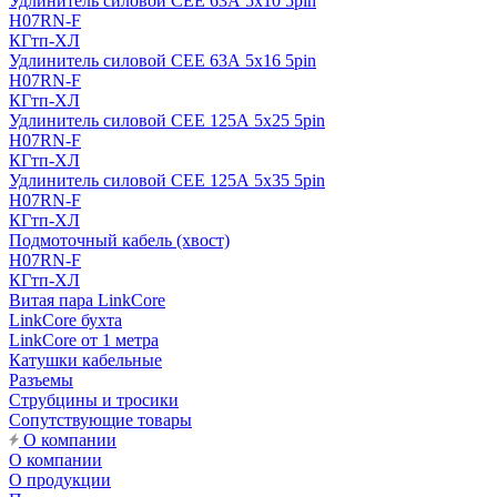
Удлинитель силовой CEE 63А 5x10 5pin
H07RN-F
КГтп-ХЛ
Удлинитель силовой CEE 63А 5x16 5pin
H07RN-F
КГтп-ХЛ
Удлинитель силовой CEE 125А 5x25 5pin
H07RN-F
КГтп-ХЛ
Удлинитель силовой CEE 125А 5x35 5pin
H07RN-F
КГтп-ХЛ
Подмоточный кабель (хвост)
H07RN-F
КГтп-ХЛ
Витая пара LinkCore
LinkCore бухта
LinkCore от 1 метра
Катушки кабельные
Разъемы
Струбцины и тросики
Сопутствующие товары
О компании
О компании
О продукции