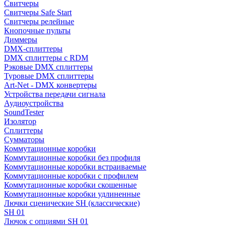
Свитчеры
Свитчеры Safe Start
Свитчеры релейные
Кнопочные пульты
Диммеры
DMX-сплиттеры
DMX сплиттеры с RDM
Рэковые DMX сплиттеры
Туровые DMX сплиттеры
Art-Net - DMX конвертеры
Устройства передачи сигнала
Аудиоустройства
SoundTester
Изолятор
Сплиттеры
Сумматоры
Коммутационные коробки
Коммутационные коробки без профиля
Коммутационные коробки встраиваемые
Коммутационные коробки с профилем
Коммутационные коробки скошенные
Коммутационные коробки удлиненные
Лючки сценические SH (классические)
SH 01
Лючок с опциями SH 01