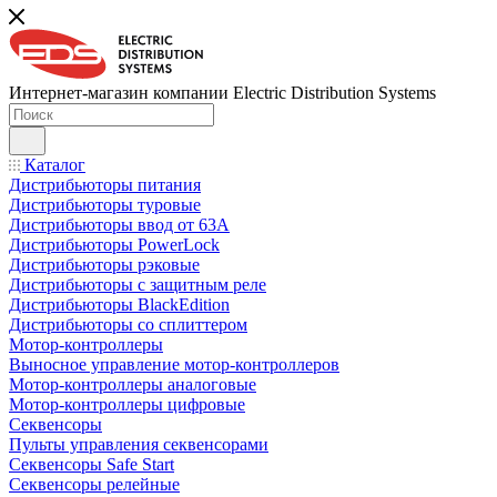
Интернет-магазин компании Electric Distribution Systems
Каталог
Дистрибьюторы питания
Дистрибьюторы туровые
Дистрибьюторы ввод от 63A
Дистрибьюторы PowerLock
Дистрибьюторы рэковые
Дистрибьюторы с защитным реле
Дистрибьюторы BlackEdition
Дистрибьюторы со сплиттером
Мотор-контроллеры
Выносное управление мотор-контроллеров
Мотор-контроллеры аналоговые
Мотор-контроллеры цифровые
Секвенсоры
Пульты управления секвенсорами
Секвенсоры Safe Start
Секвенсоры релейные