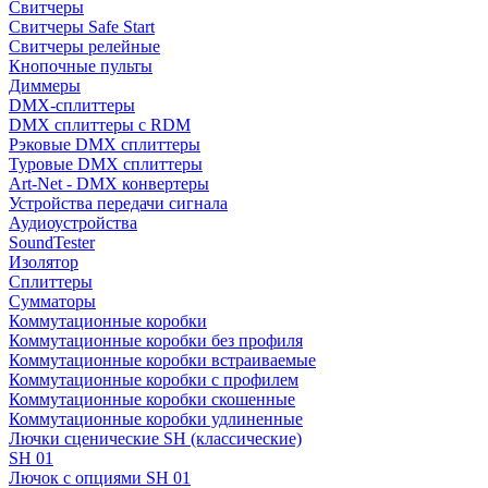
Свитчеры
Свитчеры Safe Start
Свитчеры релейные
Кнопочные пульты
Диммеры
DMX-сплиттеры
DMX сплиттеры с RDM
Рэковые DMX сплиттеры
Туровые DMX сплиттеры
Art-Net - DMX конвертеры
Устройства передачи сигнала
Аудиоустройства
SoundTester
Изолятор
Сплиттеры
Сумматоры
Коммутационные коробки
Коммутационные коробки без профиля
Коммутационные коробки встраиваемые
Коммутационные коробки с профилем
Коммутационные коробки скошенные
Коммутационные коробки удлиненные
Лючки сценические SH (классические)
SH 01
Лючок с опциями SH 01