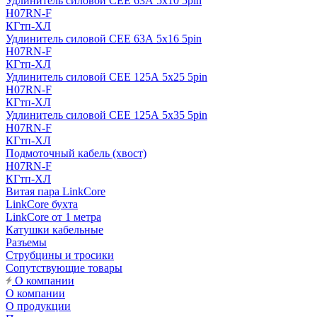
Удлинитель силовой CEE 63А 5x10 5pin
H07RN-F
КГтп-ХЛ
Удлинитель силовой CEE 63А 5x16 5pin
H07RN-F
КГтп-ХЛ
Удлинитель силовой CEE 125А 5x25 5pin
H07RN-F
КГтп-ХЛ
Удлинитель силовой CEE 125А 5x35 5pin
H07RN-F
КГтп-ХЛ
Подмоточный кабель (хвост)
H07RN-F
КГтп-ХЛ
Витая пара LinkCore
LinkCore бухта
LinkCore от 1 метра
Катушки кабельные
Разъемы
Струбцины и тросики
Сопутствующие товары
О компании
О компании
О продукции