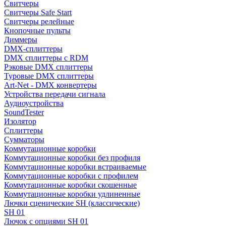
Свитчеры
Свитчеры Safe Start
Свитчеры релейные
Кнопочные пульты
Диммеры
DMX-сплиттеры
DMX сплиттеры с RDM
Рэковые DMX сплиттеры
Туровые DMX сплиттеры
Art-Net - DMX конвертеры
Устройства передачи сигнала
Аудиоустройства
SoundTester
Изолятор
Сплиттеры
Сумматоры
Коммутационные коробки
Коммутационные коробки без профиля
Коммутационные коробки встраиваемые
Коммутационные коробки с профилем
Коммутационные коробки скошенные
Коммутационные коробки удлиненные
Лючки сценические SH (классические)
SH 01
Лючок с опциями SH 01