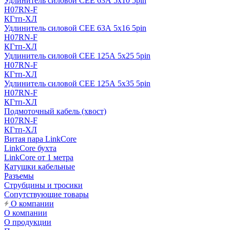
Удлинитель силовой CEE 63А 5x10 5pin
H07RN-F
КГтп-ХЛ
Удлинитель силовой CEE 63А 5x16 5pin
H07RN-F
КГтп-ХЛ
Удлинитель силовой CEE 125А 5x25 5pin
H07RN-F
КГтп-ХЛ
Удлинитель силовой CEE 125А 5x35 5pin
H07RN-F
КГтп-ХЛ
Подмоточный кабель (хвост)
H07RN-F
КГтп-ХЛ
Витая пара LinkCore
LinkCore бухта
LinkCore от 1 метра
Катушки кабельные
Разъемы
Струбцины и тросики
Сопутствующие товары
О компании
О компании
О продукции