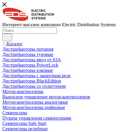
Интернет-магазин компании Electric Distribution Systems
Каталог
Дистрибьюторы питания
Дистрибьюторы туровые
Дистрибьюторы ввод от 63A
Дистрибьюторы PowerLock
Дистрибьюторы рэковые
Дистрибьюторы с защитным реле
Дистрибьюторы BlackEdition
Дистрибьюторы со сплиттером
Мотор-контроллеры
Выносное управление мотор-контроллеров
Мотор-контроллеры аналоговые
Мотор-контроллеры цифровые
Секвенсоры
Пульты управления секвенсорами
Секвенсоры Safe Start
Секвенсоры релейные