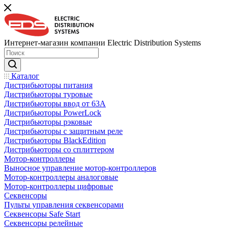
Интернет-магазин компании Electric Distribution Systems
Каталог
Дистрибьюторы питания
Дистрибьюторы туровые
Дистрибьюторы ввод от 63A
Дистрибьюторы PowerLock
Дистрибьюторы рэковые
Дистрибьюторы с защитным реле
Дистрибьюторы BlackEdition
Дистрибьюторы со сплиттером
Мотор-контроллеры
Выносное управление мотор-контроллеров
Мотор-контроллеры аналоговые
Мотор-контроллеры цифровые
Секвенсоры
Пульты управления секвенсорами
Секвенсоры Safe Start
Секвенсоры релейные