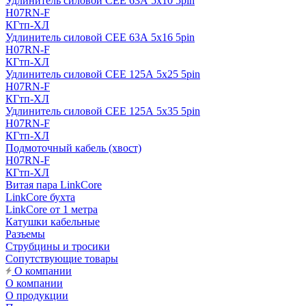
Удлинитель силовой CEE 63А 5x10 5pin
H07RN-F
КГтп-ХЛ
Удлинитель силовой CEE 63А 5x16 5pin
H07RN-F
КГтп-ХЛ
Удлинитель силовой CEE 125А 5x25 5pin
H07RN-F
КГтп-ХЛ
Удлинитель силовой CEE 125А 5x35 5pin
H07RN-F
КГтп-ХЛ
Подмоточный кабель (хвост)
H07RN-F
КГтп-ХЛ
Витая пара LinkCore
LinkCore бухта
LinkCore от 1 метра
Катушки кабельные
Разъемы
Струбцины и тросики
Сопутствующие товары
О компании
О компании
О продукции