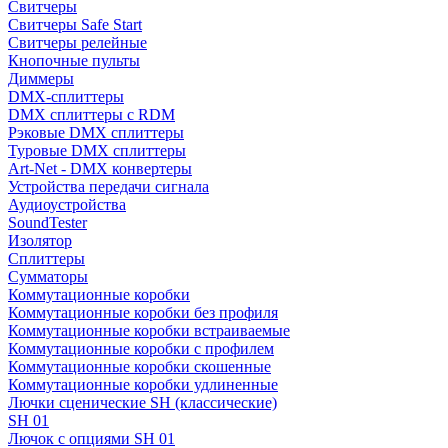
Свитчеры
Свитчеры Safe Start
Свитчеры релейные
Кнопочные пульты
Диммеры
DMX-сплиттеры
DMX сплиттеры с RDM
Рэковые DMX сплиттеры
Туровые DMX сплиттеры
Art-Net - DMX конвертеры
Устройства передачи сигнала
Аудиоустройства
SoundTester
Изолятор
Сплиттеры
Сумматоры
Коммутационные коробки
Коммутационные коробки без профиля
Коммутационные коробки встраиваемые
Коммутационные коробки с профилем
Коммутационные коробки скошенные
Коммутационные коробки удлиненные
Лючки сценические SH (классические)
SH 01
Лючок с опциями SH 01