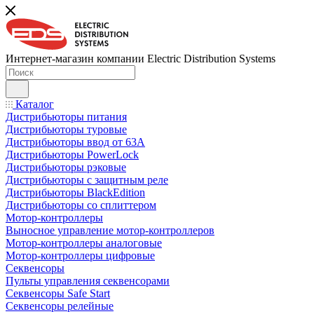
Интернет-магазин компании Electric Distribution Systems
Каталог
Дистрибьюторы питания
Дистрибьюторы туровые
Дистрибьюторы ввод от 63A
Дистрибьюторы PowerLock
Дистрибьюторы рэковые
Дистрибьюторы с защитным реле
Дистрибьюторы BlackEdition
Дистрибьюторы со сплиттером
Мотор-контроллеры
Выносное управление мотор-контроллеров
Мотор-контроллеры аналоговые
Мотор-контроллеры цифровые
Секвенсоры
Пульты управления секвенсорами
Секвенсоры Safe Start
Секвенсоры релейные