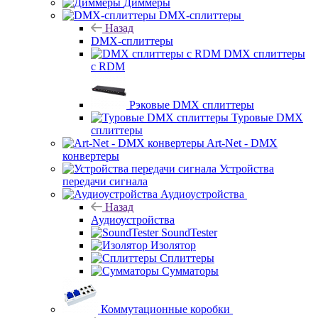
Диммеры
DMX-сплиттеры
Назад
DMX-сплиттеры
DMX сплиттеры
с RDM
Рэковые DMX сплиттеры
Туровые DMX
сплиттеры
Art-Net - DMX
конвертеры
Устройства
передачи сигнала
Аудиоустройства
Назад
Аудиоустройства
SoundTester
Изолятор
Сплиттеры
Сумматоры
Коммутационные коробки