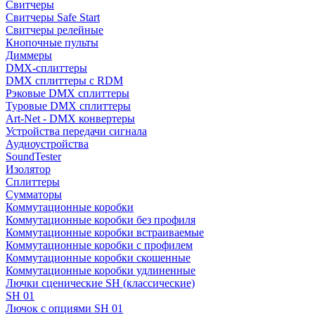
Свитчеры
Свитчеры Safe Start
Свитчеры релейные
Кнопочные пульты
Диммеры
DMX-сплиттеры
DMX сплиттеры с RDM
Рэковые DMX сплиттеры
Туровые DMX сплиттеры
Art-Net - DMX конвертеры
Устройства передачи сигнала
Аудиоустройства
SoundTester
Изолятор
Сплиттеры
Сумматоры
Коммутационные коробки
Коммутационные коробки без профиля
Коммутационные коробки встраиваемые
Коммутационные коробки с профилем
Коммутационные коробки скошенные
Коммутационные коробки удлиненные
Лючки сценические SH (классические)
SH 01
Лючок с опциями SH 01