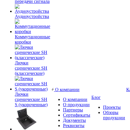
передачи сигнала
Аудиоустройства
Коммутационные
коробки
Лючки
сценические SH
(классические)
О компании
К
Лючки
Блог
сценические SH
О компании
S (укороченные)
О продукции
Проекты
Партнеры
Обзоры
Сертификаты
продукции
Документы
Реквизиты