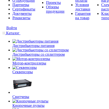
О продукции
оплаты
нагр
Проекты
Партнеры
Условия
Схе
Обзоры
Сертификаты
доставки
расп
продукции
Документы
Гарантия
Кла
Реквизиты
на товар
типо
Войти
Каталог
Дистрибьюторы питания
Дистрибьюторы со сплиттером
Мотор-контроллеры
Секвенсоры
Свитчеры
Кнопочные пульты