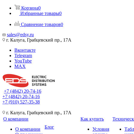
Корзина
0
Избранные товары
0
Сравнение товаров
0
sales@edsy.ru
г. Калуга, Грабцевский пр., 17А
Вконтакте
Telegram
YouTube
MAX
+7 (4842) 20-74-16
+7 (4842) 20-74-16
+7 (910) 527-35-38
г. Калуга, Грабцевский пр., 17А
О компании
Как купить
Техническ
Блог
О компании
Условия
Таб