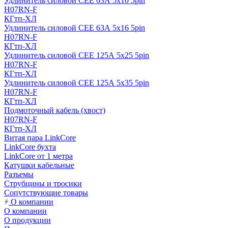
Удлинитель силовой CEE 63А 5x10 5pin
H07RN-F
КГтп-ХЛ
Удлинитель силовой CEE 63А 5x16 5pin
H07RN-F
КГтп-ХЛ
Удлинитель силовой CEE 125А 5x25 5pin
H07RN-F
КГтп-ХЛ
Удлинитель силовой CEE 125А 5x35 5pin
H07RN-F
КГтп-ХЛ
Подмоточный кабель (хвост)
H07RN-F
КГтп-ХЛ
Витая пара LinkCore
LinkCore бухта
LinkCore от 1 метра
Катушки кабельные
Разъемы
Струбцины и тросики
Сопутствующие товары
О компании
О компании
О продукции