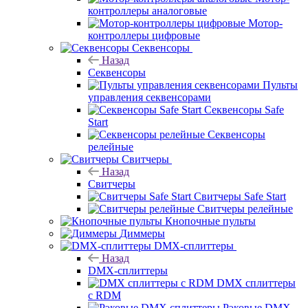
контроллеры аналоговые
Мотор-
контроллеры цифровые
Секвенсоры
Назад
Секвенсоры
Пульты
управления секвенсорами
Секвенсоры Safe
Start
Секвенсоры
релейные
Свитчеры
Назад
Свитчеры
Свитчеры Safe Start
Свитчеры релейные
Кнопочные пульты
Диммеры
DMX-сплиттеры
Назад
DMX-сплиттеры
DMX сплиттеры
с RDM
Рэковые DMX