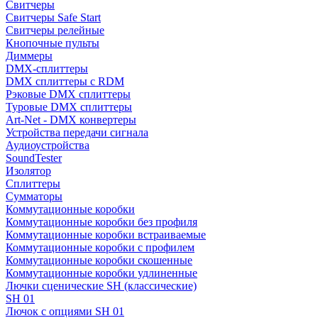
Свитчеры
Свитчеры Safe Start
Свитчеры релейные
Кнопочные пульты
Диммеры
DMX-сплиттеры
DMX сплиттеры с RDM
Рэковые DMX сплиттеры
Туровые DMX сплиттеры
Art-Net - DMX конвертеры
Устройства передачи сигнала
Аудиоустройства
SoundTester
Изолятор
Сплиттеры
Сумматоры
Коммутационные коробки
Коммутационные коробки без профиля
Коммутационные коробки встраиваемые
Коммутационные коробки с профилем
Коммутационные коробки скошенные
Коммутационные коробки удлиненные
Лючки сценические SH (классические)
SH 01
Лючок с опциями SH 01