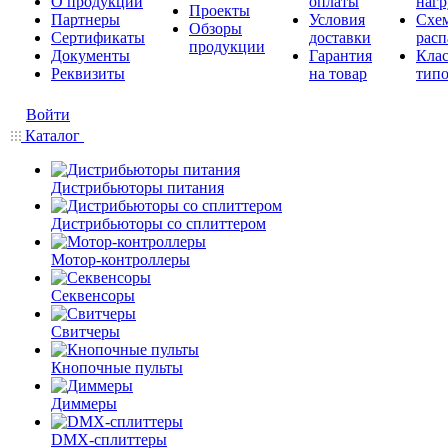
О продукции
оплаты
нагр
Проекты
Партнеры
Условия
Схе
Обзоры
Сертификаты
доставки
расп
продукции
Документы
Гарантия
Кла
Реквизиты
на товар
типо
Войти
Каталог
Дистрибьюторы питания
Дистрибьюторы со сплиттером
Мотор-контроллеры
Секвенсоры
Свитчеры
Кнопочные пульты
Диммеры
DMX-сплиттеры