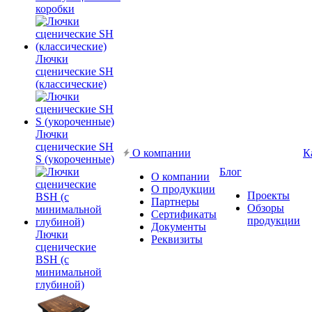
коробки
Лючки
сценические SH
(классические)
Лючки
сценические SH
О компании
К
S (укороченные)
Блог
О компании
О продукции
Проекты
Партнеры
Обзоры
Сертификаты
продукции
Документы
Лючки
Реквизиты
сценические
BSH (с
минимальной
глубиной)