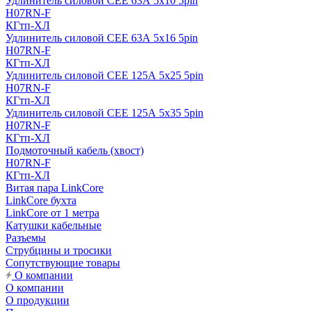
Удлинитель силовой CEE 63А 5x10 5pin
H07RN-F
КГтп-ХЛ
Удлинитель силовой CEE 63А 5x16 5pin
H07RN-F
КГтп-ХЛ
Удлинитель силовой CEE 125А 5x25 5pin
H07RN-F
КГтп-ХЛ
Удлинитель силовой CEE 125А 5x35 5pin
H07RN-F
КГтп-ХЛ
Подмоточный кабель (хвост)
H07RN-F
КГтп-ХЛ
Витая пара LinkCore
LinkCore бухта
LinkCore от 1 метра
Катушки кабельные
Разъемы
Струбцины и тросики
Сопутствующие товары
О компании
О компании
О продукции