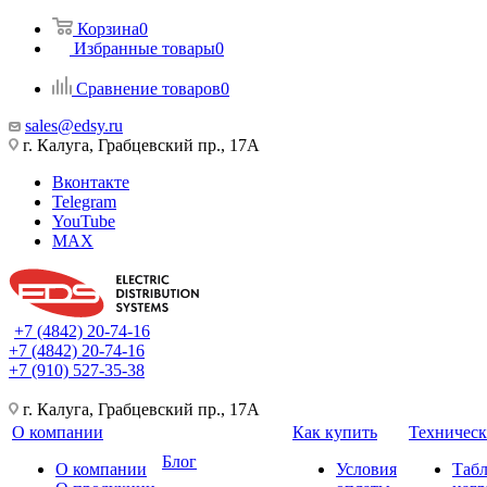
Корзина
0
Избранные товары
0
Сравнение товаров
0
sales@edsy.ru
г. Калуга, Грабцевский пр., 17А
Вконтакте
Telegram
YouTube
MAX
+7 (4842) 20-74-16
+7 (4842) 20-74-16
+7 (910) 527-35-38
г. Калуга, Грабцевский пр., 17А
О компании
Как купить
Техническ
Блог
О компании
Условия
Таб