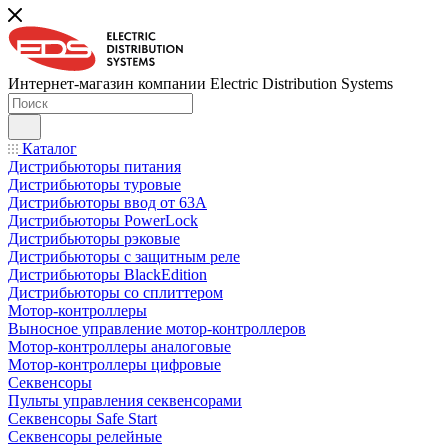
Интернет-магазин компании Electric Distribution Systems
Каталог
Дистрибьюторы питания
Дистрибьюторы туровые
Дистрибьюторы ввод от 63A
Дистрибьюторы PowerLock
Дистрибьюторы рэковые
Дистрибьюторы с защитным реле
Дистрибьюторы BlackEdition
Дистрибьюторы со сплиттером
Мотор-контроллеры
Выносное управление мотор-контроллеров
Мотор-контроллеры аналоговые
Мотор-контроллеры цифровые
Секвенсоры
Пульты управления секвенсорами
Секвенсоры Safe Start
Секвенсоры релейные