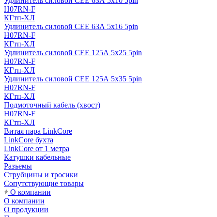
Удлинитель силовой CEE 63А 5x10 5pin
H07RN-F
КГтп-ХЛ
Удлинитель силовой CEE 63А 5x16 5pin
H07RN-F
КГтп-ХЛ
Удлинитель силовой CEE 125А 5x25 5pin
H07RN-F
КГтп-ХЛ
Удлинитель силовой CEE 125А 5x35 5pin
H07RN-F
КГтп-ХЛ
Подмоточный кабель (хвост)
H07RN-F
КГтп-ХЛ
Витая пара LinkCore
LinkCore бухта
LinkCore от 1 метра
Катушки кабельные
Разъемы
Струбцины и тросики
Сопутствующие товары
О компании
О компании
О продукции