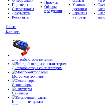
О продукции
оплаты
нагр
Проекты
Партнеры
Условия
Схе
Обзоры
Сертификаты
доставки
расп
продукции
Документы
Гарантия
Кла
Реквизиты
на товар
типо
Войти
Каталог
Дистрибьюторы питания
Дистрибьюторы со сплиттером
Мотор-контроллеры
Секвенсоры
Свитчеры
Кнопочные пульты