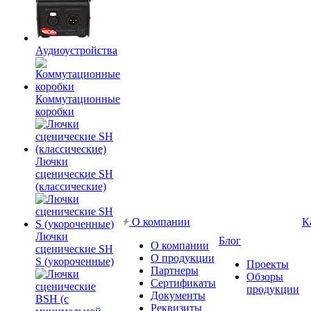
Аудиоустройства
Коммутационные
коробки
Лючки
сценические SH
(классические)
О компании
К
Лючки
Блог
О компании
сценические SH
О продукции
S (укороченные)
Проекты
Партнеры
Обзоры
Сертификаты
продукции
Документы
Реквизиты