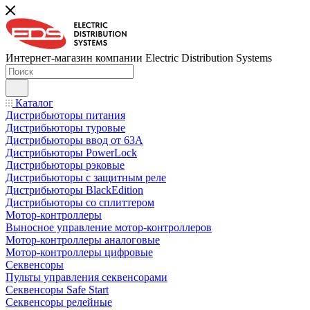
Интернет-магазин компании Electric Distribution Systems
Каталог
Дистрибьюторы питания
Дистрибьюторы туровые
Дистрибьюторы ввод от 63A
Дистрибьюторы PowerLock
Дистрибьюторы рэковые
Дистрибьюторы с защитным реле
Дистрибьюторы BlackEdition
Дистрибьюторы со сплиттером
Мотор-контроллеры
Выносное управление мотор-контроллеров
Мотор-контроллеры аналоговые
Мотор-контроллеры цифровые
Секвенсоры
Пульты управления секвенсорами
Секвенсоры Safe Start
Секвенсоры релейные