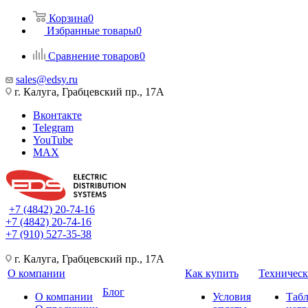
Корзина
0
Избранные товары
0
Сравнение товаров
0
sales@edsy.ru
г. Калуга, Грабцевский пр., 17А
Вконтакте
Telegram
YouTube
MAX
+7 (4842) 20-74-16
+7 (4842) 20-74-16
+7 (910) 527-35-38
г. Калуга, Грабцевский пр., 17А
О компании
Как купить
Техническ
Блог
О компании
Условия
Таб