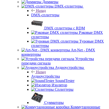
Диммеры
DMX-сплиттеры
Назад
DMX-сплиттеры
DMX сплиттеры с RDM
Рэковые DMX
сплиттеры
Туровые DMX
сплиттеры
Art-Net - DMX
конвертеры
Устройства
передачи сигнала
Аудиоустройства
Назад
Аудиоустройства
SoundTester
Изолятор
Сплиттеры
Сумматоры
Коммутационные