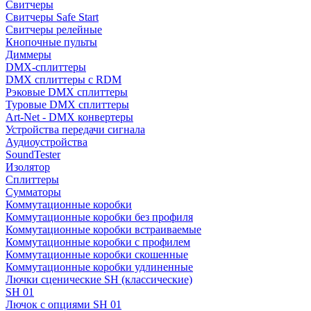
Свитчеры
Свитчеры Safe Start
Свитчеры релейные
Кнопочные пульты
Диммеры
DMX-сплиттеры
DMX сплиттеры с RDM
Рэковые DMX сплиттеры
Туровые DMX сплиттеры
Art-Net - DMX конвертеры
Устройства передачи сигнала
Аудиоустройства
SoundTester
Изолятор
Сплиттеры
Сумматоры
Коммутационные коробки
Коммутационные коробки без профиля
Коммутационные коробки встраиваемые
Коммутационные коробки с профилем
Коммутационные коробки скошенные
Коммутационные коробки удлиненные
Лючки сценические SH (классические)
SH 01
Лючок с опциями SH 01