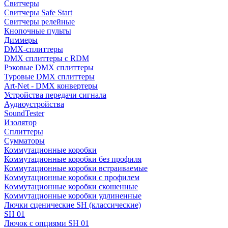
Свитчеры
Свитчеры Safe Start
Свитчеры релейные
Кнопочные пульты
Диммеры
DMX-сплиттеры
DMX сплиттеры с RDM
Рэковые DMX сплиттеры
Туровые DMX сплиттеры
Art-Net - DMX конвертеры
Устройства передачи сигнала
Аудиоустройства
SoundTester
Изолятор
Сплиттеры
Сумматоры
Коммутационные коробки
Коммутационные коробки без профиля
Коммутационные коробки встраиваемые
Коммутационные коробки с профилем
Коммутационные коробки скошенные
Коммутационные коробки удлиненные
Лючки сценические SH (классические)
SH 01
Лючок с опциями SH 01