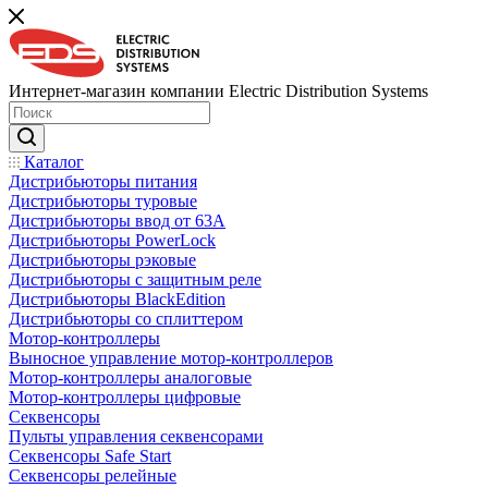
Интернет-магазин компании Electric Distribution Systems
Каталог
Дистрибьюторы питания
Дистрибьюторы туровые
Дистрибьюторы ввод от 63A
Дистрибьюторы PowerLock
Дистрибьюторы рэковые
Дистрибьюторы с защитным реле
Дистрибьюторы BlackEdition
Дистрибьюторы со сплиттером
Мотор-контроллеры
Выносное управление мотор-контроллеров
Мотор-контроллеры аналоговые
Мотор-контроллеры цифровые
Секвенсоры
Пульты управления секвенсорами
Секвенсоры Safe Start
Секвенсоры релейные