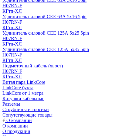
Удлинитель силовой CEE 63А 5x10 5pin
H07RN-F
КГтп-ХЛ
Удлинитель силовой CEE 63А 5x16 5pin
H07RN-F
КГтп-ХЛ
Удлинитель силовой CEE 125А 5x25 5pin
H07RN-F
КГтп-ХЛ
Удлинитель силовой CEE 125А 5x35 5pin
H07RN-F
КГтп-ХЛ
Подмоточный кабель (хвост)
H07RN-F
КГтп-ХЛ
Витая пара LinkCore
LinkCore бухта
LinkCore от 1 метра
Катушки кабельные
Разъемы
Струбцины и тросики
Сопутствующие товары
О компании
О компании
О продукции