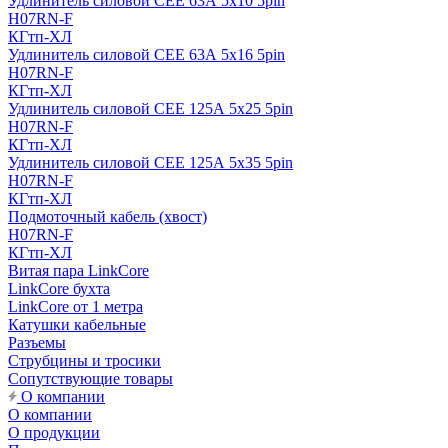
Удлинитель силовой CEE 63А 5x10 5pin
H07RN-F
КГтп-ХЛ
Удлинитель силовой CEE 63А 5x16 5pin
H07RN-F
КГтп-ХЛ
Удлинитель силовой CEE 125А 5x25 5pin
H07RN-F
КГтп-ХЛ
Удлинитель силовой CEE 125А 5x35 5pin
H07RN-F
КГтп-ХЛ
Подмоточный кабель (хвост)
H07RN-F
КГтп-ХЛ
Витая пара LinkCore
LinkCore бухта
LinkCore от 1 метра
Катушки кабельные
Разъемы
Струбцины и тросики
Сопутствующие товары
О компании
О компании
О продукции