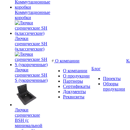
Коммутационные
коробки
Лючки
сценические SH
(классические)
О компании
К
Блог
Лючки
О компании
сценические SH
О продукции
Проекты
S (укороченные)
Партнеры
Обзоры
Сертификаты
продукции
Документы
Реквизиты
Лючки
сценические
BSH (с
минимальной