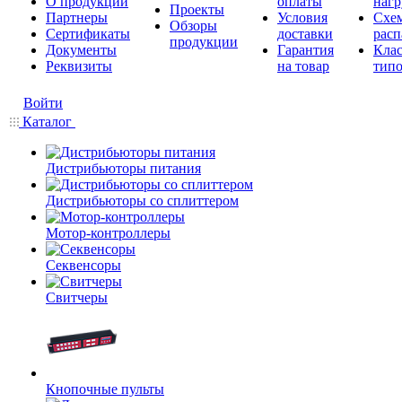
О продукции
оплаты
нагр
Проекты
Партнеры
Условия
Схе
Обзоры
Сертификаты
доставки
расп
продукции
Документы
Гарантия
Кла
Реквизиты
на товар
типо
Войти
Каталог
Дистрибьюторы питания
Дистрибьюторы со сплиттером
Мотор-контроллеры
Секвенсоры
Свитчеры
Кнопочные пульты