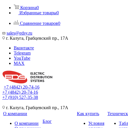
Корзина
0
Избранные товары
0
Сравнение товаров
0
sales@edsy.ru
г. Калуга, Грабцевский пр., 17А
Вконтакте
Telegram
YouTube
MAX
+7 (4842) 20-74-16
+7 (4842) 20-74-16
+7 (910) 527-35-38
г. Калуга, Грабцевский пр., 17А
О компании
Как купить
Техническ
Блог
О компании
Условия
Таб