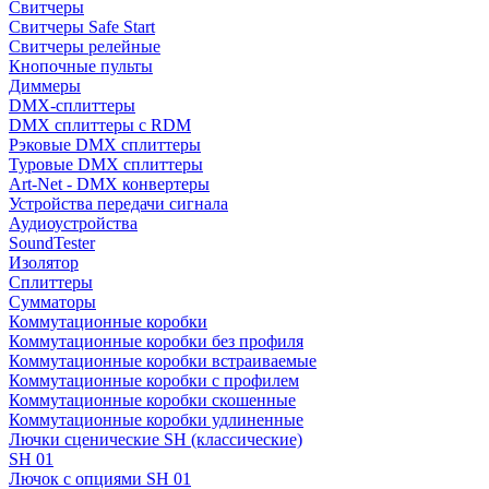
Свитчеры
Свитчеры Safe Start
Свитчеры релейные
Кнопочные пульты
Диммеры
DMX-сплиттеры
DMX сплиттеры с RDM
Рэковые DMX сплиттеры
Туровые DMX сплиттеры
Art-Net - DMX конвертеры
Устройства передачи сигнала
Аудиоустройства
SoundTester
Изолятор
Сплиттеры
Сумматоры
Коммутационные коробки
Коммутационные коробки без профиля
Коммутационные коробки встраиваемые
Коммутационные коробки с профилем
Коммутационные коробки скошенные
Коммутационные коробки удлиненные
Лючки сценические SH (классические)
SH 01
Лючок с опциями SH 01