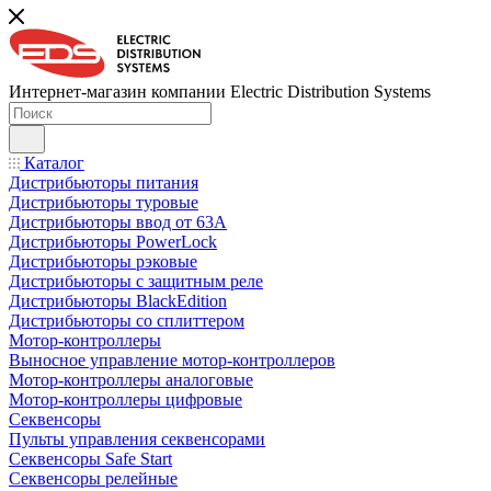
Интернет-магазин компании Electric Distribution Systems
Каталог
Дистрибьюторы питания
Дистрибьюторы туровые
Дистрибьюторы ввод от 63A
Дистрибьюторы PowerLock
Дистрибьюторы рэковые
Дистрибьюторы с защитным реле
Дистрибьюторы BlackEdition
Дистрибьюторы со сплиттером
Мотор-контроллеры
Выносное управление мотор-контроллеров
Мотор-контроллеры аналоговые
Мотор-контроллеры цифровые
Секвенсоры
Пульты управления секвенсорами
Секвенсоры Safe Start
Секвенсоры релейные