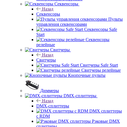
Секвенсоры
Назад
Секвенсоры
Пульты
управления секвенсорами
Секвенсоры Safe
Start
Секвенсоры
релейные
Свитчеры
Назад
Свитчеры
Свитчеры Safe Start
Свитчеры релейные
Кнопочные пульты
Диммеры
DMX-сплиттеры
Назад
DMX-сплиттеры
DMX сплиттеры
с RDM
Рэковые DMX
сплиттеры