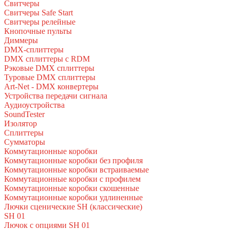
Свитчеры
Свитчеры Safe Start
Свитчеры релейные
Кнопочные пульты
Диммеры
DMX-сплиттеры
DMX сплиттеры с RDM
Рэковые DMX сплиттеры
Туровые DMX сплиттеры
Art-Net - DMX конвертеры
Устройства передачи сигнала
Аудиоустройства
SoundTester
Изолятор
Сплиттеры
Сумматоры
Коммутационные коробки
Коммутационные коробки без профиля
Коммутационные коробки встраиваемые
Коммутационные коробки с профилем
Коммутационные коробки скошенные
Коммутационные коробки удлиненные
Лючки сценические SH (классические)
SH 01
Лючок с опциями SH 01