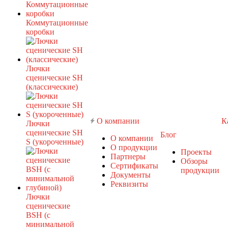
Коммутационные
коробки
Лючки
сценические SH
(классические)
О компании
К
Лючки
сценические SH
Блог
О компании
S (укороченные)
О продукции
Проекты
Партнеры
Обзоры
Сертификаты
продукции
Документы
Реквизиты
Лючки
сценические
BSH (с
минимальной