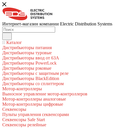
Интернет-магазин компании Electric Distribution Systems
Каталог
Дистрибьюторы питания
Дистрибьюторы туровые
Дистрибьюторы ввод от 63A
Дистрибьюторы PowerLock
Дистрибьюторы рэковые
Дистрибьюторы с защитным реле
Дистрибьюторы BlackEdition
Дистрибьюторы со сплиттером
Мотор-контроллеры
Выносное управление мотор-контроллеров
Мотор-контроллеры аналоговые
Мотор-контроллеры цифровые
Секвенсоры
Пульты управления секвенсорами
Секвенсоры Safe Start
Секвенсоры релейные