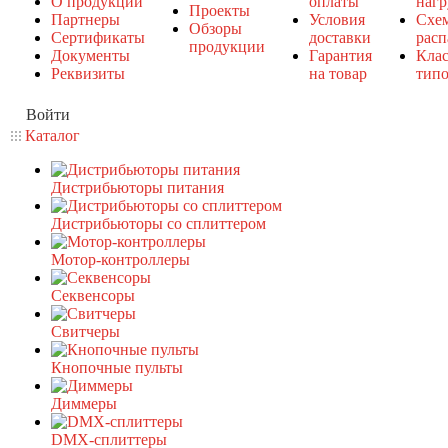
О продукции
оплаты
нагр
Проекты
Партнеры
Условия
Схе
Обзоры
Сертификаты
доставки
расп
продукции
Документы
Гарантия
Кла
Реквизиты
на товар
типо
Войти
Каталог
Дистрибьюторы питания
Дистрибьюторы со сплиттером
Мотор-контроллеры
Секвенсоры
Свитчеры
Кнопочные пульты
Диммеры
DMX-сплиттеры