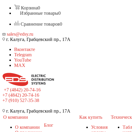
Корзина
0
Избранные товары
0
Сравнение товаров
0
sales@edsy.ru
г. Калуга, Грабцевский пр., 17А
Вконтакте
Telegram
YouTube
MAX
+7 (4842) 20-74-16
+7 (4842) 20-74-16
+7 (910) 527-35-38
г. Калуга, Грабцевский пр., 17А
О компании
Как купить
Техническ
Блог
О компании
Условия
Таб