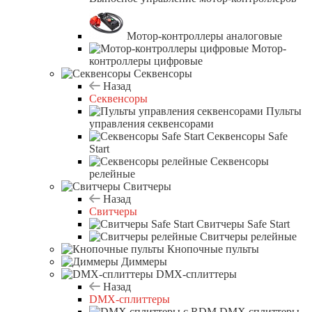
Мотор-контроллеры аналоговые
Мотор-
контроллеры цифровые
Секвенсоры
Назад
Секвенсоры
Пульты
управления секвенсорами
Секвенсоры Safe
Start
Секвенсоры
релейные
Свитчеры
Назад
Свитчеры
Свитчеры Safe Start
Свитчеры релейные
Кнопочные пульты
Диммеры
DMX-сплиттеры
Назад
DMX-сплиттеры
DMX сплиттеры