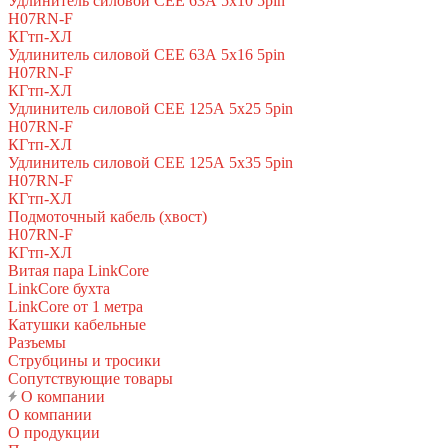
Удлинитель силовой CEE 63А 5x10 5pin
H07RN-F
КГтп-ХЛ
Удлинитель силовой CEE 63А 5x16 5pin
H07RN-F
КГтп-ХЛ
Удлинитель силовой CEE 125А 5x25 5pin
H07RN-F
КГтп-ХЛ
Удлинитель силовой CEE 125А 5x35 5pin
H07RN-F
КГтп-ХЛ
Подмоточный кабель (хвост)
H07RN-F
КГтп-ХЛ
Витая пара LinkCore
LinkCore бухта
LinkCore от 1 метра
Катушки кабельные
Разъемы
Струбцины и тросики
Сопутствующие товары
О компании
О компании
О продукции