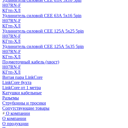
Удлинитель силовой CEE 63А 5x10 5pin
H07RN-F
КГтп-ХЛ
Удлинитель силовой CEE 63А 5x16 5pin
H07RN-F
КГтп-ХЛ
Удлинитель силовой CEE 125А 5x25 5pin
H07RN-F
КГтп-ХЛ
Удлинитель силовой CEE 125А 5x35 5pin
H07RN-F
КГтп-ХЛ
Подмоточный кабель (хвост)
H07RN-F
КГтп-ХЛ
Витая пара LinkCore
LinkCore бухта
LinkCore от 1 метра
Катушки кабельные
Разъемы
Струбцины и тросики
Сопутствующие товары
О компании
О компании
О продукции