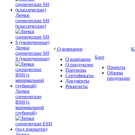
Лючки
сценические SH
(классические)
Лючки
О компании
К
сценические SH
Блог
S (укороченные)
О компании
О продукции
Проекты
Партнеры
Обзоры
Сертификаты
продукции
Документы
Реквизиты
Лючки
сценические
BSH (с
минимальной
глубиной)
Лючки