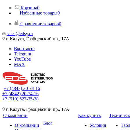
Корзина
0
Избранные товары
0
Сравнение товаров
0
sales@edsy.ru
г. Калуга, Грабцевский пр., 17А
Вконтакте
Telegram
YouTube
MAX
+7 (4842) 20-74-16
+7 (4842) 20-74-16
+7 (910) 527-35-38
г. Калуга, Грабцевский пр., 17А
О компании
Как купить
Техническ
Блог
О компании
Условия
Таб