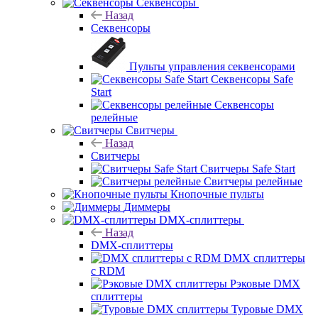
Секвенсоры
Назад
Секвенсоры
Пульты управления секвенсорами
Секвенсоры Safe
Start
Секвенсоры
релейные
Свитчеры
Назад
Свитчеры
Свитчеры Safe Start
Свитчеры релейные
Кнопочные пульты
Диммеры
DMX-сплиттеры
Назад
DMX-сплиттеры
DMX сплиттеры
с RDM
Рэковые DMX
сплиттеры
Туровые DMX