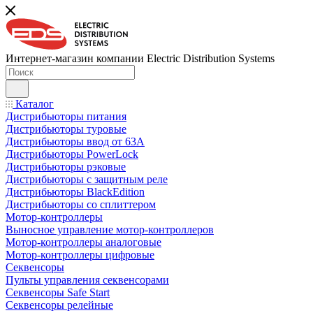
Интернет-магазин компании Electric Distribution Systems
Каталог
Дистрибьюторы питания
Дистрибьюторы туровые
Дистрибьюторы ввод от 63A
Дистрибьюторы PowerLock
Дистрибьюторы рэковые
Дистрибьюторы с защитным реле
Дистрибьюторы BlackEdition
Дистрибьюторы со сплиттером
Мотор-контроллеры
Выносное управление мотор-контроллеров
Мотор-контроллеры аналоговые
Мотор-контроллеры цифровые
Секвенсоры
Пульты управления секвенсорами
Секвенсоры Safe Start
Секвенсоры релейные