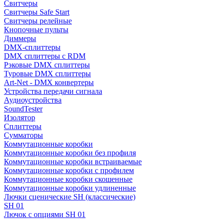
Свитчеры
Свитчеры Safe Start
Свитчеры релейные
Кнопочные пульты
Диммеры
DMX-сплиттеры
DMX сплиттеры с RDM
Рэковые DMX сплиттеры
Туровые DMX сплиттеры
Art-Net - DMX конвертеры
Устройства передачи сигнала
Аудиоустройства
SoundTester
Изолятор
Сплиттеры
Сумматоры
Коммутационные коробки
Коммутационные коробки без профиля
Коммутационные коробки встраиваемые
Коммутационные коробки с профилем
Коммутационные коробки скошенные
Коммутационные коробки удлиненные
Лючки сценические SH (классические)
SH 01
Лючок с опциями SH 01