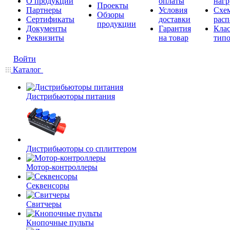
О продукции
оплаты
нагр
Проекты
Партнеры
Условия
Схе
Обзоры
Сертификаты
доставки
расп
продукции
Документы
Гарантия
Кла
Реквизиты
на товар
типо
Войти
Каталог
Дистрибьюторы питания
Дистрибьюторы со сплиттером
Мотор-контроллеры
Секвенсоры
Свитчеры
Кнопочные пульты