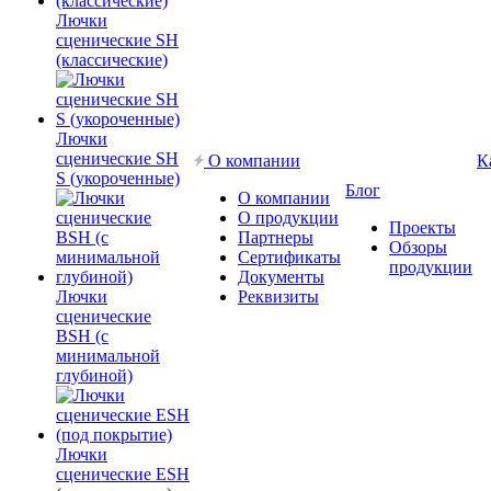
Лючки
сценические SH
(классические)
Лючки
сценические SH
О компании
К
S (укороченные)
Блог
О компании
О продукции
Проекты
Партнеры
Обзоры
Сертификаты
продукции
Документы
Лючки
Реквизиты
сценические
BSH (с
минимальной
глубиной)
Лючки
сценические ESH