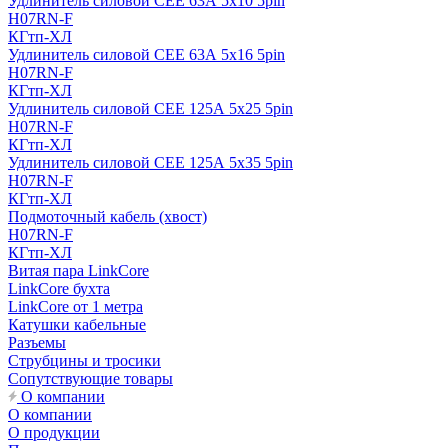
Удлинитель силовой CEE 63А 5x10 5pin
H07RN-F
КГтп-ХЛ
Удлинитель силовой CEE 63А 5x16 5pin
H07RN-F
КГтп-ХЛ
Удлинитель силовой CEE 125А 5x25 5pin
H07RN-F
КГтп-ХЛ
Удлинитель силовой CEE 125А 5x35 5pin
H07RN-F
КГтп-ХЛ
Подмоточный кабель (хвост)
H07RN-F
КГтп-ХЛ
Витая пара LinkCore
LinkCore бухта
LinkCore от 1 метра
Катушки кабельные
Разъемы
Струбцины и тросики
Сопутствующие товары
О компании
О компании
О продукции