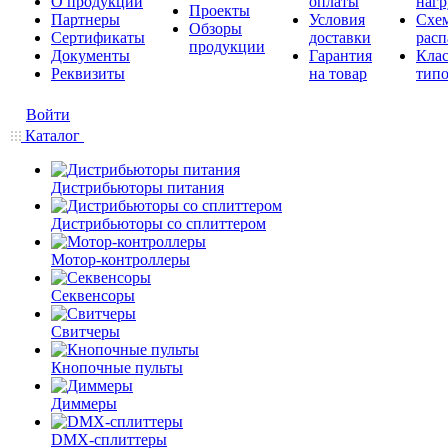
О продукции
оплаты
нагр
Проекты
Партнеры
Условия
Схе
Обзоры
Сертификаты
доставки
расп
продукции
Документы
Гарантия
Кла
Реквизиты
на товар
типо
Войти
Каталог
Дистрибьюторы питания
Дистрибьюторы со сплиттером
Мотор-контроллеры
Секвенсоры
Свитчеры
Кнопочные пульты
Диммеры
DMX-сплиттеры