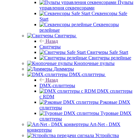
Пульты
управления секвенсорами
Секвенсоры Safe
Start
Секвенсоры
релейные
Свитчеры
Назад
Свитчеры
Свитчеры Safe Start
Свитчеры релейные
Кнопочные пульты
Диммеры
DMX-сплиттеры
Назад
DMX-сплиттеры
DMX сплиттеры
с RDM
Рэковые DMX
сплиттеры
Туровые DMX
сплиттеры
Art-Net - DMX
конвертеры
Устройства