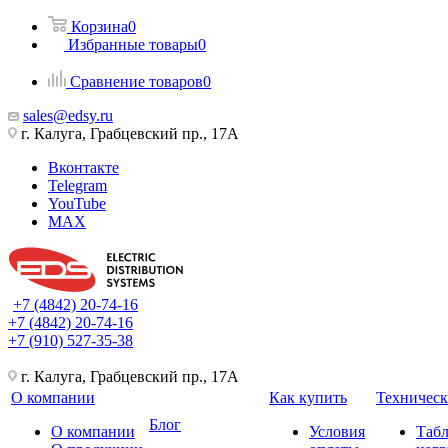
Корзина
0
Избранные товары
0
Сравнение товаров
0
sales@edsy.ru
г. Калуга, Грабцевский пр., 17А
Вконтакте
Telegram
YouTube
MAX
+7 (4842) 20-74-16
+7 (4842) 20-74-16
+7 (910) 527-35-38
г. Калуга, Грабцевский пр., 17А
О компании
Как купить
Техническ
Блог
О компании
Условия
Таб