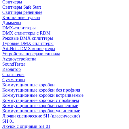
Свитчеры
Свитчеры Safe Start
Свитчеры релейные
Кнопочные пульты
Диммеры
DMX-сплиттеры
DMX сплиттеры с RDM
Рэковые DMX сплиттеры
Туровые DMX сплиттеры
Art-Net - DMX конвертеры
Устройства передачи сигнала
Аудиоустройства
SoundTester
Изолятор
Сплиттеры
Сумматоры
Коммутационные коробки
Коммутационные коробки без профиля
Коммутационные коробки встраиваемые
Коммутационные коробки с профилем
Коммутационные коробки скошенные
Коммутационные коробки удлиненные
Лючки сценические SH (классические)
SH 01
Лючок с опциями SH 01