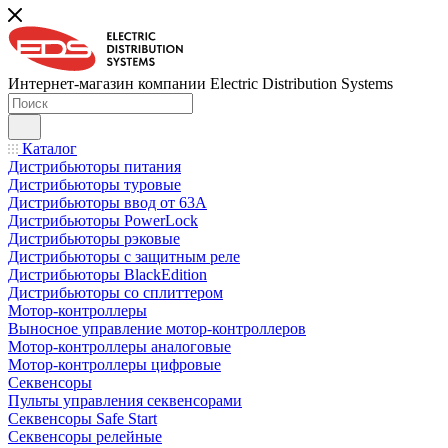
Интернет-магазин компании Electric Distribution Systems
Каталог
Дистрибьюторы питания
Дистрибьюторы туровые
Дистрибьюторы ввод от 63A
Дистрибьюторы PowerLock
Дистрибьюторы рэковые
Дистрибьюторы с защитным реле
Дистрибьюторы BlackEdition
Дистрибьюторы со сплиттером
Мотор-контроллеры
Выносное управление мотор-контроллеров
Мотор-контроллеры аналоговые
Мотор-контроллеры цифровые
Секвенсоры
Пульты управления секвенсорами
Секвенсоры Safe Start
Секвенсоры релейные