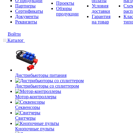
О продукции
оплаты
нагр
Проекты
Партнеры
Условия
Схе
Обзоры
Сертификаты
доставки
расп
продукции
Документы
Гарантия
Кла
Реквизиты
на товар
типо
Войти
Каталог
Дистрибьюторы питания
Дистрибьюторы со сплиттером
Мотор-контроллеры
Секвенсоры
Свитчеры
Кнопочные пульты