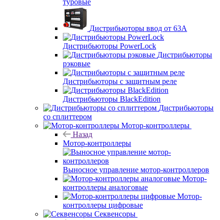
туровые
Дистрибьюторы ввод от 63A
Дистрибьюторы PowerLock
Дистрибьюторы
рэковые
Дистрибьюторы с защитным реле
Дистрибьюторы BlackEdition
Дистрибьюторы
со сплиттером
Мотор-контроллеры
Назад
Мотор-контроллеры
Выносное управление мотор-контроллеров
Мотор-
контроллеры аналоговые
Мотор-
контроллеры цифровые
Секвенсоры