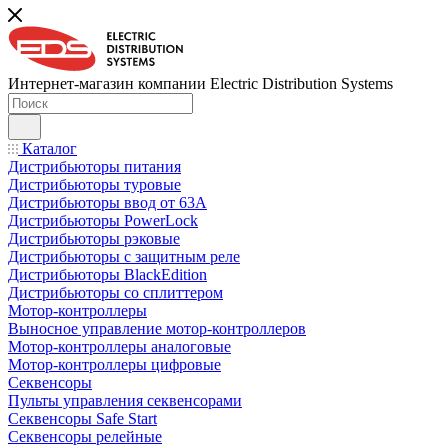
Интернет-магазин компании Electric Distribution Systems
Каталог
Дистрибьюторы питания
Дистрибьюторы туровые
Дистрибьюторы ввод от 63A
Дистрибьюторы PowerLock
Дистрибьюторы рэковые
Дистрибьюторы с защитным реле
Дистрибьюторы BlackEdition
Дистрибьюторы со сплиттером
Мотор-контроллеры
Выносное управление мотор-контроллеров
Мотор-контроллеры аналоговые
Мотор-контроллеры цифровые
Секвенсоры
Пульты управления секвенсорами
Секвенсоры Safe Start
Секвенсоры релейные