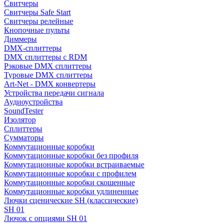
Свитчеры
Свитчеры Safe Start
Свитчеры релейные
Кнопочные пульты
Диммеры
DMX-сплиттеры
DMX сплиттеры с RDM
Рэковые DMX сплиттеры
Туровые DMX сплиттеры
Art-Net - DMX конвертеры
Устройства передачи сигнала
Аудиоустройства
SoundTester
Изолятор
Сплиттеры
Сумматоры
Коммутационные коробки
Коммутационные коробки без профиля
Коммутационные коробки встраиваемые
Коммутационные коробки с профилем
Коммутационные коробки скошенные
Коммутационные коробки удлиненные
Лючки сценические SH (классические)
SH 01
Лючок с опциями SH 01