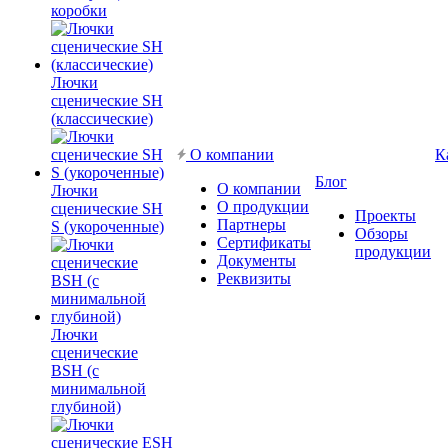
коробки
Лючки
сценические SH
(классические)
О компании
К
Блог
О компании
Лючки
О продукции
сценические SH
Проекты
Партнеры
S (укороченные)
Обзоры
Сертификаты
продукции
Документы
Реквизиты
Лючки
сценические
BSH (с
минимальной
глубиной)