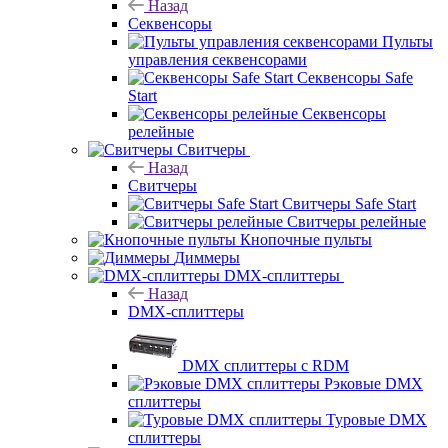
Назад
Секвенсоры
Пульты
управления секвенсорами
Секвенсоры Safe
Start
Секвенсоры
релейные
Свитчеры
Назад
Свитчеры
Свитчеры Safe Start
Свитчеры релейные
Кнопочные пульты
Диммеры
DMX-сплиттеры
Назад
DMX-сплиттеры
DMX сплиттеры с RDM
Рэковые DMX
сплиттеры
Туровые DMX
сплиттеры