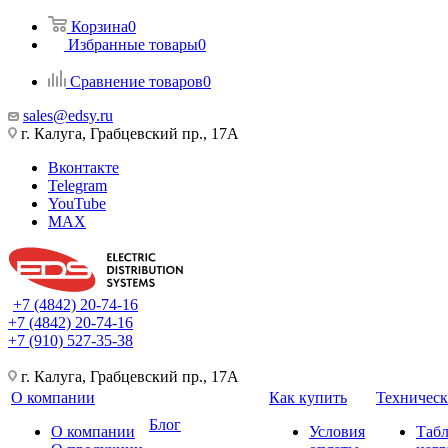
Корзина
0
Избранные товары
0
Сравнение товаров
0
sales@edsy.ru
г. Калуга, Грабцевский пр., 17А
Вконтакте
Telegram
YouTube
MAX
+7 (4842) 20-74-16
+7 (4842) 20-74-16
+7 (910) 527-35-38
г. Калуга, Грабцевский пр., 17А
О компании
Как купить
Техническ
Блог
О компании
Условия
Таб