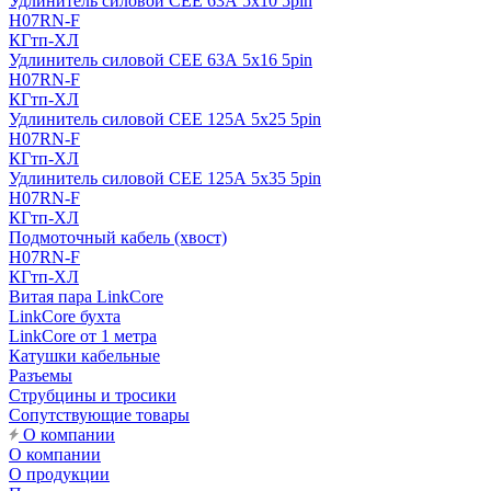
Удлинитель силовой CEE 63А 5x10 5pin
H07RN-F
КГтп-ХЛ
Удлинитель силовой CEE 63А 5x16 5pin
H07RN-F
КГтп-ХЛ
Удлинитель силовой CEE 125А 5x25 5pin
H07RN-F
КГтп-ХЛ
Удлинитель силовой CEE 125А 5x35 5pin
H07RN-F
КГтп-ХЛ
Подмоточный кабель (хвост)
H07RN-F
КГтп-ХЛ
Витая пара LinkCore
LinkCore бухта
LinkCore от 1 метра
Катушки кабельные
Разъемы
Струбцины и тросики
Сопутствующие товары
О компании
О компании
О продукции