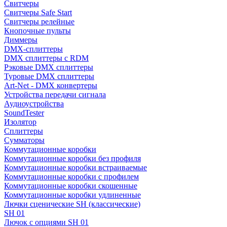
Свитчеры
Свитчеры Safe Start
Свитчеры релейные
Кнопочные пульты
Диммеры
DMX-сплиттеры
DMX сплиттеры с RDM
Рэковые DMX сплиттеры
Туровые DMX сплиттеры
Art-Net - DMX конвертеры
Устройства передачи сигнала
Аудиоустройства
SoundTester
Изолятор
Сплиттеры
Сумматоры
Коммутационные коробки
Коммутационные коробки без профиля
Коммутационные коробки встраиваемые
Коммутационные коробки с профилем
Коммутационные коробки скошенные
Коммутационные коробки удлиненные
Лючки сценические SH (классические)
SH 01
Лючок с опциями SH 01