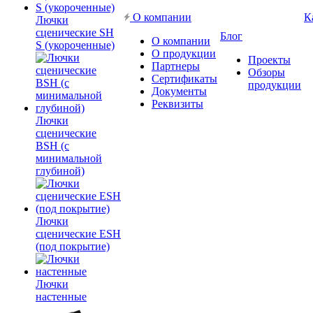
О компании
К
Лючки
сценические SH
Блог
О компании
S (укороченные)
О продукции
Проекты
Партнеры
Обзоры
Сертификаты
продукции
Документы
Реквизиты
Лючки
сценические
BSH (с
минимальной
глубиной)
Лючки
сценические ESH
(под покрытие)
Лючки
настенные