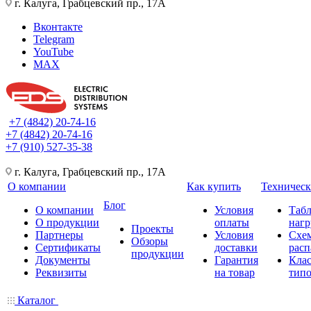
г. Калуга, Грабцевский пр., 17А
Вконтакте
Telegram
YouTube
MAX
+7 (4842) 20-74-16
+7 (4842) 20-74-16
+7 (910) 527-35-38
г. Калуга, Грабцевский пр., 17А
О компании
Как купить
Техническ
Блог
О компании
Условия
Таб
О продукции
оплаты
нагр
Проекты
Партнеры
Условия
Схе
Обзоры
Сертификаты
доставки
расп
продукции
Документы
Гарантия
Кла
Реквизиты
на товар
типо
Каталог