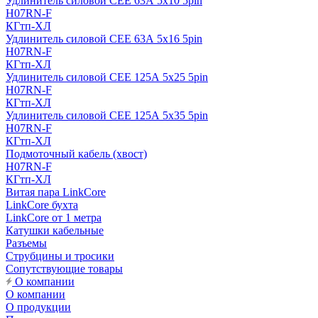
Удлинитель силовой CEE 63А 5x10 5pin
H07RN-F
КГтп-ХЛ
Удлинитель силовой CEE 63А 5x16 5pin
H07RN-F
КГтп-ХЛ
Удлинитель силовой CEE 125А 5x25 5pin
H07RN-F
КГтп-ХЛ
Удлинитель силовой CEE 125А 5x35 5pin
H07RN-F
КГтп-ХЛ
Подмоточный кабель (хвост)
H07RN-F
КГтп-ХЛ
Витая пара LinkCore
LinkCore бухта
LinkCore от 1 метра
Катушки кабельные
Разъемы
Струбцины и тросики
Сопутствующие товары
О компании
О компании
О продукции