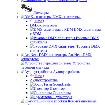
Диммеры
DMX-сплиттеры
Назад
DMX-сплиттеры
DMX сплиттеры
с RDM
Рэковые DMX
сплиттеры
Туровые DMX
сплиттеры
Art-Net - DMX
конвертеры
Устройства
передачи сигнала
Аудиоустройства
Назад
Аудиоустройства
SoundTester
Изолятор
Сплиттеры
Сумматоры
Коммутационные