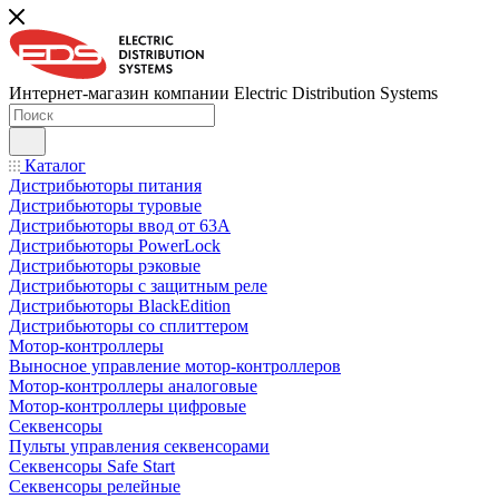
Интернет-магазин компании Electric Distribution Systems
Каталог
Дистрибьюторы питания
Дистрибьюторы туровые
Дистрибьюторы ввод от 63A
Дистрибьюторы PowerLock
Дистрибьюторы рэковые
Дистрибьюторы с защитным реле
Дистрибьюторы BlackEdition
Дистрибьюторы со сплиттером
Мотор-контроллеры
Выносное управление мотор-контроллеров
Мотор-контроллеры аналоговые
Мотор-контроллеры цифровые
Секвенсоры
Пульты управления секвенсорами
Секвенсоры Safe Start
Секвенсоры релейные