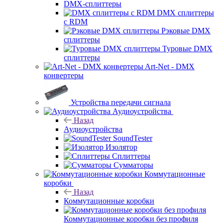
DMX-сплиттеры
DMX сплиттеры
с RDM
Рэковые DMX
сплиттеры
Туровые DMX
сплиттеры
Art-Net - DMX
конвертеры
Устройства передачи сигнала
Аудиоустройства
Назад
Аудиоустройства
SoundTester
Изолятор
Сплиттеры
Сумматоры
Коммутационные
коробки
Назад
Коммутационные коробки
Коммутационные коробки без профиля