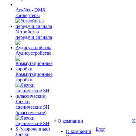
Art-Net - DMX
конвертеры
Устройства
передачи сигнала
Аудиоустройства
Коммутационные
коробки
Лючки
сценические SH
(классические)
О компании
К
Блог
О компании
Лючки