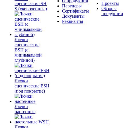
О продукции
Проекты
сценические SH
Партнеры
Обзоры
S (укороченные)
Сертификаты
продукции
Документы
Реквизиты
Лючки
сценические
BSH (с
минимальной
глубиной)
Лючки
сценические ESH
(под покрытие)
Лючки
настенные
Лючки