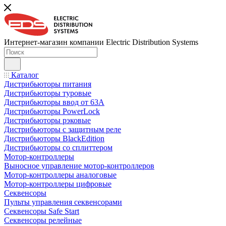
Интернет-магазин компании Electric Distribution Systems
Каталог
Дистрибьюторы питания
Дистрибьюторы туровые
Дистрибьюторы ввод от 63A
Дистрибьюторы PowerLock
Дистрибьюторы рэковые
Дистрибьюторы с защитным реле
Дистрибьюторы BlackEdition
Дистрибьюторы со сплиттером
Мотор-контроллеры
Выносное управление мотор-контроллеров
Мотор-контроллеры аналоговые
Мотор-контроллеры цифровые
Секвенсоры
Пульты управления секвенсорами
Секвенсоры Safe Start
Секвенсоры релейные