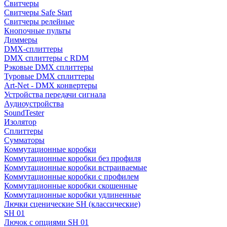
Свитчеры
Свитчеры Safe Start
Свитчеры релейные
Кнопочные пульты
Диммеры
DMX-сплиттеры
DMX сплиттеры с RDM
Рэковые DMX сплиттеры
Туровые DMX сплиттеры
Art-Net - DMX конвертеры
Устройства передачи сигнала
Аудиоустройства
SoundTester
Изолятор
Сплиттеры
Сумматоры
Коммутационные коробки
Коммутационные коробки без профиля
Коммутационные коробки встраиваемые
Коммутационные коробки с профилем
Коммутационные коробки скошенные
Коммутационные коробки удлиненные
Лючки сценические SH (классические)
SH 01
Лючок с опциями SH 01