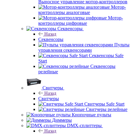
Выносное управление мотор-контроллеров
Мотор-
контроллеры аналоговые
Мотор-
контроллеры цифровые
Секвенсоры
Назад
Секвенсоры
Пульты
управления секвенсорами
Секвенсоры Safe
Start
Секвенсоры
релейные
Свитчеры
Назад
Свитчеры
Свитчеры Safe Start
Свитчеры релейные
Кнопочные пульты
Диммеры
DMX-сплиттеры
Назад