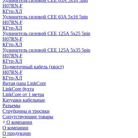
Удлинитель силовой CEE 63А 5x10 5pin
H07RN-F
КГтп-ХЛ
Удлинитель силовой CEE 63А 5x16 5pin
H07RN-F
КГтп-ХЛ
Удлинитель силовой CEE 125А 5x25 5pin
H07RN-F
КГтп-ХЛ
Удлинитель силовой CEE 125А 5x35 5pin
H07RN-F
КГтп-ХЛ
Подмоточный кабель (хвост)
H07RN-F
КГтп-ХЛ
Витая пара LinkCore
LinkCore бухта
LinkCore от 1 метра
Катушки кабельные
Разъемы
Струбцины и тросики
Сопутствующие товары
О компании
О компании
О продукции