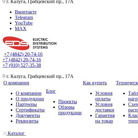
г. Калуга, Грабцевский пр., 17А
Вконтакте
Telegram
YouTube
MAX
+7 (4842) 20-74-16
+7 (4842) 20-74-16
+7 (910) 527-35-38
г. Калуга, Грабцевский пр., 17А
О компании
Как купить
Техническ
Блог
О компании
Условия
Таб
О продукции
оплаты
нагр
Проекты
Партнеры
Условия
Схе
Обзоры
Сертификаты
доставки
расп
продукции
Документы
Гарантия
Кла
Реквизиты
на товар
типо
Каталог