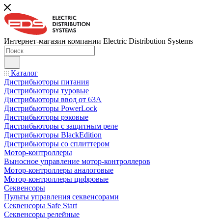
Интернет-магазин компании Electric Distribution Systems
Каталог
Дистрибьюторы питания
Дистрибьюторы туровые
Дистрибьюторы ввод от 63A
Дистрибьюторы PowerLock
Дистрибьюторы рэковые
Дистрибьюторы с защитным реле
Дистрибьюторы BlackEdition
Дистрибьюторы со сплиттером
Мотор-контроллеры
Выносное управление мотор-контроллеров
Мотор-контроллеры аналоговые
Мотор-контроллеры цифровые
Секвенсоры
Пульты управления секвенсорами
Секвенсоры Safe Start
Секвенсоры релейные