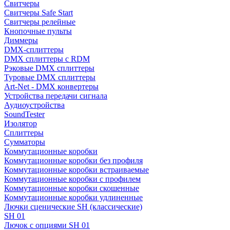
Свитчеры
Свитчеры Safe Start
Свитчеры релейные
Кнопочные пульты
Диммеры
DMX-сплиттеры
DMX сплиттеры с RDM
Рэковые DMX сплиттеры
Туровые DMX сплиттеры
Art-Net - DMX конвертеры
Устройства передачи сигнала
Аудиоустройства
SoundTester
Изолятор
Сплиттеры
Сумматоры
Коммутационные коробки
Коммутационные коробки без профиля
Коммутационные коробки встраиваемые
Коммутационные коробки с профилем
Коммутационные коробки скошенные
Коммутационные коробки удлиненные
Лючки сценические SH (классические)
SH 01
Лючок с опциями SH 01