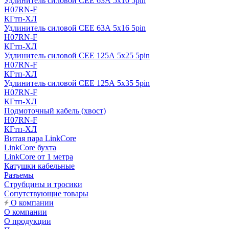
Удлинитель силовой CEE 63А 5x10 5pin
H07RN-F
КГтп-ХЛ
Удлинитель силовой CEE 63А 5x16 5pin
H07RN-F
КГтп-ХЛ
Удлинитель силовой CEE 125А 5x25 5pin
H07RN-F
КГтп-ХЛ
Удлинитель силовой CEE 125А 5x35 5pin
H07RN-F
КГтп-ХЛ
Подмоточный кабель (хвост)
H07RN-F
КГтп-ХЛ
Витая пара LinkCore
LinkCore бухта
LinkCore от 1 метра
Катушки кабельные
Разъемы
Струбцины и тросики
Сопутствующие товары
О компании
О компании
О продукции