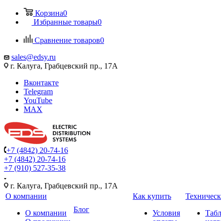
Корзина
0
Избранные товары
0
Сравнение товаров
0
sales@edsy.ru
г. Калуга, Грабцевский пр., 17А
Вконтакте
Telegram
YouTube
MAX
+7 (4842) 20-74-16
+7 (4842) 20-74-16
+7 (910) 527-35-38
г. Калуга, Грабцевский пр., 17А
О компании
Как купить
Техническ
Блог
О компании
Условия
Таб