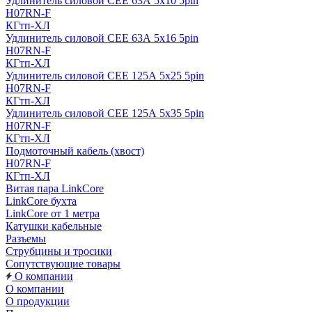
Удлинитель силовой CEE 63А 5x10 5pin
H07RN-F
КГтп-ХЛ
Удлинитель силовой CEE 63А 5x16 5pin
H07RN-F
КГтп-ХЛ
Удлинитель силовой CEE 125А 5x25 5pin
H07RN-F
КГтп-ХЛ
Удлинитель силовой CEE 125А 5x35 5pin
H07RN-F
КГтп-ХЛ
Подмоточный кабель (хвост)
H07RN-F
КГтп-ХЛ
Витая пара LinkCore
LinkCore бухта
LinkCore от 1 метра
Катушки кабельные
Разъемы
Струбцины и тросики
Сопутствующие товары
О компании
О компании
О продукции