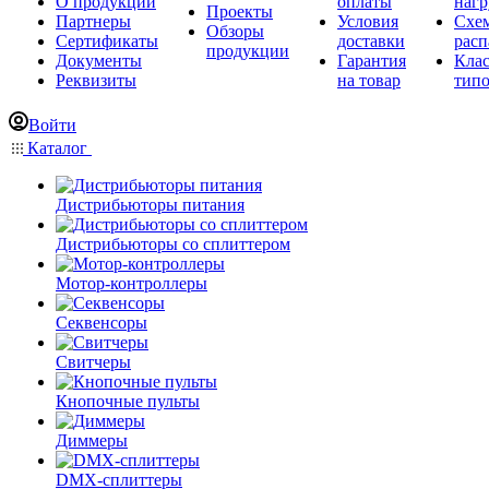
О продукции
оплаты
нагр
Проекты
Партнеры
Условия
Схе
Обзоры
Сертификаты
доставки
расп
продукции
Документы
Гарантия
Кла
Реквизиты
на товар
типо
Войти
Каталог
Дистрибьюторы питания
Дистрибьюторы со сплиттером
Мотор-контроллеры
Секвенсоры
Свитчеры
Кнопочные пульты
Диммеры
DMX-сплиттеры