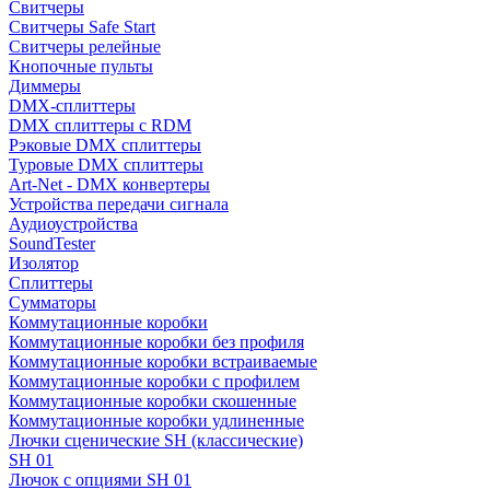
Свитчеры
Свитчеры Safe Start
Свитчеры релейные
Кнопочные пульты
Диммеры
DMX-сплиттеры
DMX сплиттеры с RDM
Рэковые DMX сплиттеры
Туровые DMX сплиттеры
Art-Net - DMX конвертеры
Устройства передачи сигнала
Аудиоустройства
SoundTester
Изолятор
Сплиттеры
Сумматоры
Коммутационные коробки
Коммутационные коробки без профиля
Коммутационные коробки встраиваемые
Коммутационные коробки с профилем
Коммутационные коробки скошенные
Коммутационные коробки удлиненные
Лючки сценические SH (классические)
SH 01
Лючок с опциями SH 01