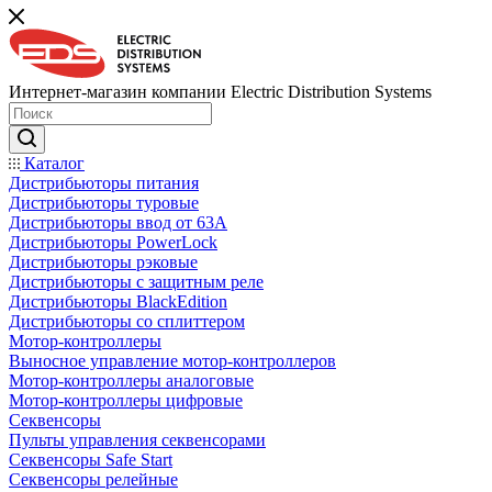
Интернет-магазин компании Electric Distribution Systems
Каталог
Дистрибьюторы питания
Дистрибьюторы туровые
Дистрибьюторы ввод от 63A
Дистрибьюторы PowerLock
Дистрибьюторы рэковые
Дистрибьюторы с защитным реле
Дистрибьюторы BlackEdition
Дистрибьюторы со сплиттером
Мотор-контроллеры
Выносное управление мотор-контроллеров
Мотор-контроллеры аналоговые
Мотор-контроллеры цифровые
Секвенсоры
Пульты управления секвенсорами
Секвенсоры Safe Start
Секвенсоры релейные