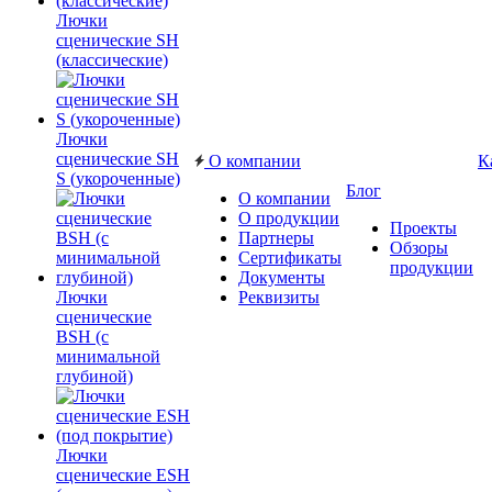
Лючки
сценические SH
(классические)
Лючки
сценические SH
О компании
К
S (укороченные)
Блог
О компании
О продукции
Проекты
Партнеры
Обзоры
Сертификаты
продукции
Документы
Лючки
Реквизиты
сценические
BSH (с
минимальной
глубиной)
Лючки
сценические ESH