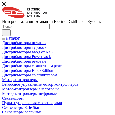
Интернет-магазин компании Electric Distribution Systems
Каталог
Дистрибьюторы питания
Дистрибьюторы туровые
Дистрибьюторы ввод от 63A
Дистрибьюторы PowerLock
Дистрибьюторы рэковые
Дистрибьюторы с защитным реле
Дистрибьюторы BlackEdition
Дистрибьюторы со сплиттером
Мотор-контроллеры
Выносное управление мотор-контроллеров
Мотор-контроллеры аналоговые
Мотор-контроллеры цифровые
Секвенсоры
Пульты управления секвенсорами
Секвенсоры Safe Start
Секвенсоры релейные