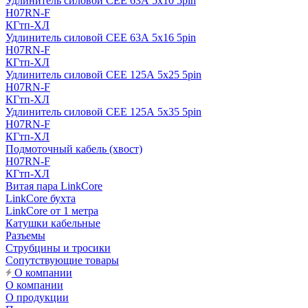
Удлинитель силовой CEE 63А 5x10 5pin
H07RN-F
КГтп-ХЛ
Удлинитель силовой CEE 63А 5x16 5pin
H07RN-F
КГтп-ХЛ
Удлинитель силовой CEE 125А 5x25 5pin
H07RN-F
КГтп-ХЛ
Удлинитель силовой CEE 125А 5x35 5pin
H07RN-F
КГтп-ХЛ
Подмоточный кабель (хвост)
H07RN-F
КГтп-ХЛ
Витая пара LinkCore
LinkCore бухта
LinkCore от 1 метра
Катушки кабельные
Разъемы
Струбцины и тросики
Сопутствующие товары
О компании
О компании
О продукции