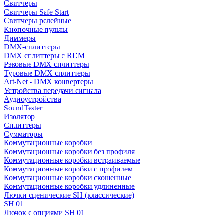
Свитчеры
Свитчеры Safe Start
Свитчеры релейные
Кнопочные пульты
Диммеры
DMX-сплиттеры
DMX сплиттеры с RDM
Рэковые DMX сплиттеры
Туровые DMX сплиттеры
Art-Net - DMX конвертеры
Устройства передачи сигнала
Аудиоустройства
SoundTester
Изолятор
Сплиттеры
Сумматоры
Коммутационные коробки
Коммутационные коробки без профиля
Коммутационные коробки встраиваемые
Коммутационные коробки с профилем
Коммутационные коробки скошенные
Коммутационные коробки удлиненные
Лючки сценические SH (классические)
SH 01
Лючок с опциями SH 01