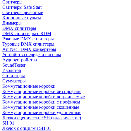
Свитчеры
Свитчеры Safe Start
Свитчеры релейные
Кнопочные пульты
Диммеры
DMX-сплиттеры
DMX сплиттеры с RDM
Рэковые DMX сплиттеры
Туровые DMX сплиттеры
Art-Net - DMX конвертеры
Устройства передачи сигнала
Аудиоустройства
SoundTester
Изолятор
Сплиттеры
Сумматоры
Коммутационные коробки
Коммутационные коробки без профиля
Коммутационные коробки встраиваемые
Коммутационные коробки с профилем
Коммутационные коробки скошенные
Коммутационные коробки удлиненные
Лючки сценические SH (классические)
SH 01
Лючок с опциями SH 01