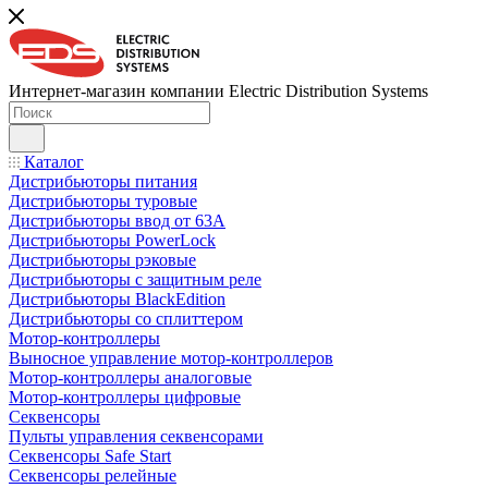
Интернет-магазин компании Electric Distribution Systems
Каталог
Дистрибьюторы питания
Дистрибьюторы туровые
Дистрибьюторы ввод от 63A
Дистрибьюторы PowerLock
Дистрибьюторы рэковые
Дистрибьюторы с защитным реле
Дистрибьюторы BlackEdition
Дистрибьюторы со сплиттером
Мотор-контроллеры
Выносное управление мотор-контроллеров
Мотор-контроллеры аналоговые
Мотор-контроллеры цифровые
Секвенсоры
Пульты управления секвенсорами
Секвенсоры Safe Start
Секвенсоры релейные