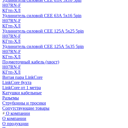
Удлинитель силовой CEE 63А 5x10 5pin
H07RN-F
КГтп-ХЛ
Удлинитель силовой CEE 63А 5x16 5pin
H07RN-F
КГтп-ХЛ
Удлинитель силовой CEE 125А 5x25 5pin
H07RN-F
КГтп-ХЛ
Удлинитель силовой CEE 125А 5x35 5pin
H07RN-F
КГтп-ХЛ
Подмоточный кабель (хвост)
H07RN-F
КГтп-ХЛ
Витая пара LinkCore
LinkCore бухта
LinkCore от 1 метра
Катушки кабельные
Разъемы
Струбцины и тросики
Сопутствующие товары
О компании
О компании
О продукции