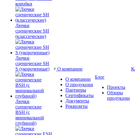
коробки
Лючки
сценические SH
(классические)
Лючки
сценические SH
S (укороченные)
О компании
К
Блог
О компании
О продукции
Проекты
Партнеры
Обзоры
Сертификаты
продукции
Документы
Лючки
Реквизиты
сценические
BSH (с
минимальной
глубиной)