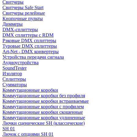
Свитчеры
Свитчеры Safe Start
Свитчеры релейные
Кнопочные пульты
Диммеры
DMX-сплиттеры
DMX сплиттеры с RDM
Рэковые DMX сплиттеры
Туровые DMX сплиттеры
Art-Net - DMX конвертеры
Устройства передачи сигнала
Аудиоустройства
SoundTester
Изолятор
Сплиттеры
Сумматоры
Коммутационные коробки
Коммутационные коробки без профиля
Коммутационные коробки встраиваемые
Коммутационные коробки с профилем
Коммутационные коробки скошенные
Коммутационные коробки удлиненные
Лючки сценические SH (классические)
SH 01
Лючок с опциями SH 01