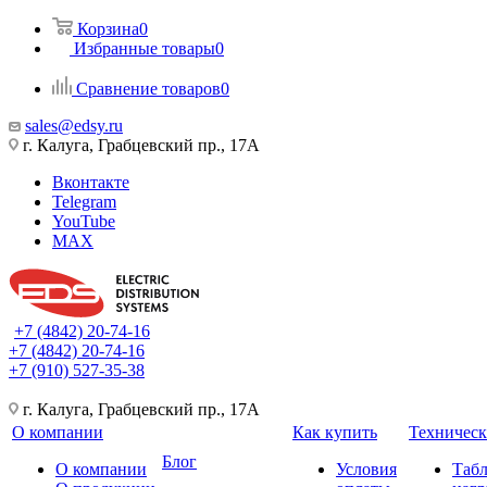
Корзина
0
Избранные товары
0
Сравнение товаров
0
sales@edsy.ru
г. Калуга, Грабцевский пр., 17А
Вконтакте
Telegram
YouTube
MAX
+7 (4842) 20-74-16
+7 (4842) 20-74-16
+7 (910) 527-35-38
г. Калуга, Грабцевский пр., 17А
О компании
Как купить
Техническ
Блог
О компании
Условия
Таб