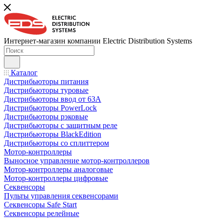
Интернет-магазин компании Electric Distribution Systems
Каталог
Дистрибьюторы питания
Дистрибьюторы туровые
Дистрибьюторы ввод от 63A
Дистрибьюторы PowerLock
Дистрибьюторы рэковые
Дистрибьюторы с защитным реле
Дистрибьюторы BlackEdition
Дистрибьюторы со сплиттером
Мотор-контроллеры
Выносное управление мотор-контроллеров
Мотор-контроллеры аналоговые
Мотор-контроллеры цифровые
Секвенсоры
Пульты управления секвенсорами
Секвенсоры Safe Start
Секвенсоры релейные