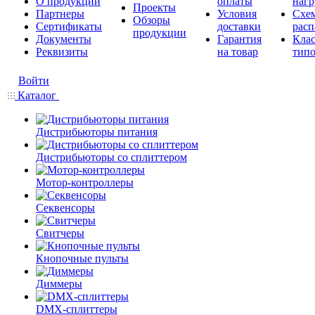
О продукции
оплаты
нагр
Проекты
Партнеры
Условия
Схе
Обзоры
Сертификаты
доставки
расп
продукции
Документы
Гарантия
Кла
Реквизиты
на товар
типо
Войти
Каталог
Дистрибьюторы питания
Дистрибьюторы со сплиттером
Мотор-контроллеры
Секвенсоры
Свитчеры
Кнопочные пульты
Диммеры
DMX-сплиттеры