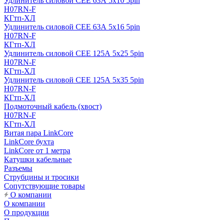
Удлинитель силовой CEE 63А 5x10 5pin
H07RN-F
КГтп-ХЛ
Удлинитель силовой CEE 63А 5x16 5pin
H07RN-F
КГтп-ХЛ
Удлинитель силовой CEE 125А 5x25 5pin
H07RN-F
КГтп-ХЛ
Удлинитель силовой CEE 125А 5x35 5pin
H07RN-F
КГтп-ХЛ
Подмоточный кабель (хвост)
H07RN-F
КГтп-ХЛ
Витая пара LinkCore
LinkCore бухта
LinkCore от 1 метра
Катушки кабельные
Разъемы
Струбцины и тросики
Сопутствующие товары
О компании
О компании
О продукции