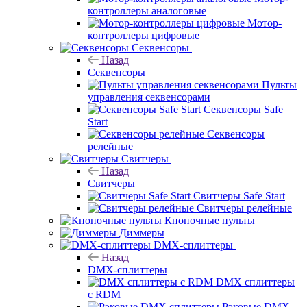
контроллеры аналоговые
Мотор-
контроллеры цифровые
Секвенсоры
Назад
Секвенсоры
Пульты
управления секвенсорами
Секвенсоры Safe
Start
Секвенсоры
релейные
Свитчеры
Назад
Свитчеры
Свитчеры Safe Start
Свитчеры релейные
Кнопочные пульты
Диммеры
DMX-сплиттеры
Назад
DMX-сплиттеры
DMX сплиттеры
с RDM
Рэковые DMX