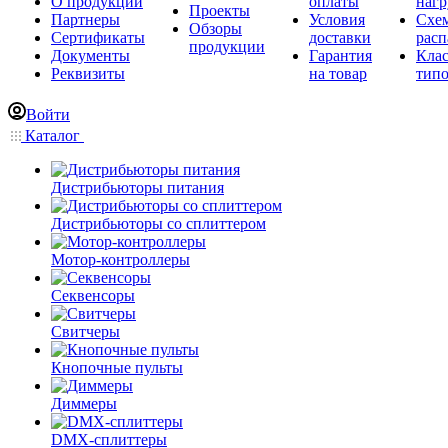
О продукции
оплаты
нагр
Проекты
Партнеры
Условия
Схе
Обзоры
Сертификаты
доставки
расп
продукции
Документы
Гарантия
Кла
Реквизиты
на товар
типо
Войти
Каталог
Дистрибьюторы питания
Дистрибьюторы со сплиттером
Мотор-контроллеры
Секвенсоры
Свитчеры
Кнопочные пульты
Диммеры
DMX-сплиттеры