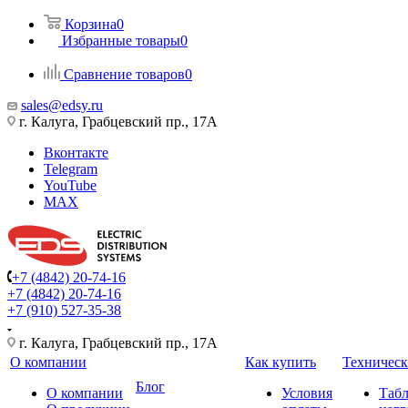
Корзина
0
Избранные товары
0
Сравнение товаров
0
sales@edsy.ru
г. Калуга, Грабцевский пр., 17А
Вконтакте
Telegram
YouTube
MAX
+7 (4842) 20-74-16
+7 (4842) 20-74-16
+7 (910) 527-35-38
г. Калуга, Грабцевский пр., 17А
О компании
Как купить
Техническ
Блог
О компании
Условия
Таб