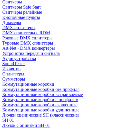
Свитчеры
Свитчеры Safe Start
Свитчеры релейные
Кнопочные пульты
Диммеры
DMX-сплиттеры
DMX сплиттеры с RDM
Рэковые DMX сплиттеры
Туровые DMX сплиттеры
Art-Net - DMX конвертеры
Устройства передачи сигнала
Аудиоустройства
SoundTester
Изолятор
Сплиттеры
Сумматоры
Коммутационные коробки
Коммутационные коробки без профиля
Коммутационные коробки встраиваемые
Коммутационные коробки с профилем
Коммутационные коробки скошенные
Коммутационные коробки удлиненные
Лючки сценические SH (классические)
SH 01
Лючок с опциями SH 01