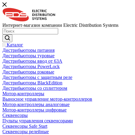
Интернет-магазин компании Electric Distribution Systems
Каталог
Дистрибьюторы питания
Дистрибьюторы туровые
Дистрибьюторы ввод от 63A
Дистрибьюторы PowerLock
Дистрибьюторы рэковые
Дистрибьюторы с защитным реле
Дистрибьюторы BlackEdition
Дистрибьюторы со сплиттером
Мотор-контроллеры
Выносное управление мотор-контроллеров
Мотор-контроллеры аналоговые
Мотор-контроллеры цифровые
Секвенсоры
Пульты управления секвенсорами
Секвенсоры Safe Start
Секвенсоры релейные