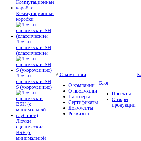
Коммутационные
коробки
Лючки
сценические SH
(классические)
О компании
К
Лючки
сценические SH
Блог
О компании
S (укороченные)
О продукции
Проекты
Партнеры
Обзоры
Сертификаты
продукции
Документы
Реквизиты
Лючки
сценические
BSH (с
минимальной