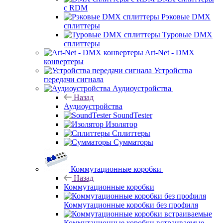
с RDM
Рэковые DMX
сплиттеры
Туровые DMX
сплиттеры
Art-Net - DMX
конвертеры
Устройства
передачи сигнала
Аудиоустройства
Назад
Аудиоустройства
SoundTester
Изолятор
Сплиттеры
Сумматоры
Коммутационные коробки
Назад
Коммутационные коробки
Коммутационные коробки без профиля
Коммутационные коробки встраиваемые