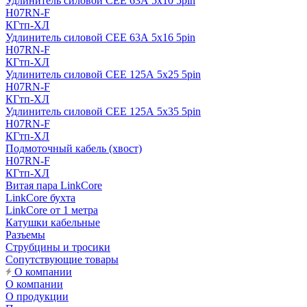
Удлинитель силовой CEE 63А 5x10 5pin
H07RN-F
КГтп-ХЛ
Удлинитель силовой CEE 63А 5x16 5pin
H07RN-F
КГтп-ХЛ
Удлинитель силовой CEE 125А 5x25 5pin
H07RN-F
КГтп-ХЛ
Удлинитель силовой CEE 125А 5x35 5pin
H07RN-F
КГтп-ХЛ
Подмоточный кабель (хвост)
H07RN-F
КГтп-ХЛ
Витая пара LinkCore
LinkCore бухта
LinkCore от 1 метра
Катушки кабельные
Разъемы
Струбцины и тросики
Сопутствующие товары
О компании
О компании
О продукции