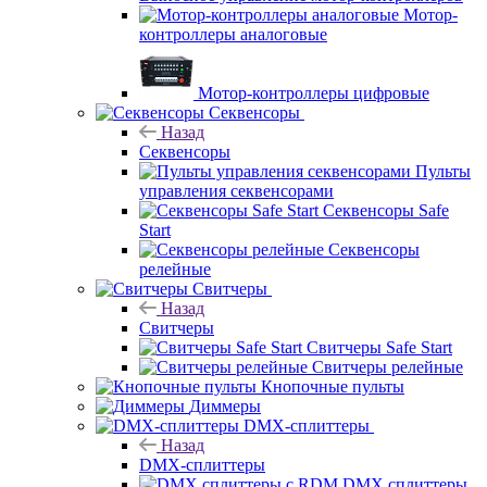
Мотор-
контроллеры аналоговые
Мотор-контроллеры цифровые
Секвенсоры
Назад
Секвенсоры
Пульты
управления секвенсорами
Секвенсоры Safe
Start
Секвенсоры
релейные
Свитчеры
Назад
Свитчеры
Свитчеры Safe Start
Свитчеры релейные
Кнопочные пульты
Диммеры
DMX-сплиттеры
Назад
DMX-сплиттеры
DMX сплиттеры