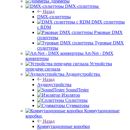
Диммеры
DMX-сплиттеры
Назад
DMX-сплиттеры
DMX сплиттеры
с RDM
Рэковые DMX
сплиттеры
Туровые DMX
сплиттеры
Art-Net - DMX
конвертеры
Устройства
передачи сигнала
Аудиоустройства
Назад
Аудиоустройства
SoundTester
Изолятор
Сплиттеры
Сумматоры
Коммутационные
коробки
Назад
Коммутационные коробки