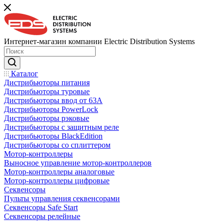
Интернет-магазин компании Electric Distribution Systems
Каталог
Дистрибьюторы питания
Дистрибьюторы туровые
Дистрибьюторы ввод от 63A
Дистрибьюторы PowerLock
Дистрибьюторы рэковые
Дистрибьюторы с защитным реле
Дистрибьюторы BlackEdition
Дистрибьюторы со сплиттером
Мотор-контроллеры
Выносное управление мотор-контроллеров
Мотор-контроллеры аналоговые
Мотор-контроллеры цифровые
Секвенсоры
Пульты управления секвенсорами
Секвенсоры Safe Start
Секвенсоры релейные