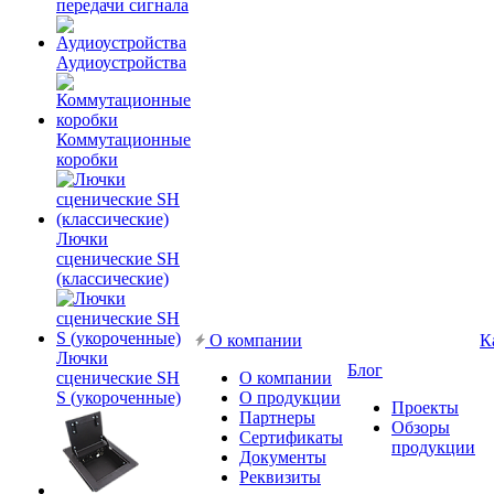
передачи сигнала
Аудиоустройства
Коммутационные
коробки
Лючки
сценические SH
(классические)
О компании
К
Лючки
Блог
сценические SH
О компании
S (укороченные)
О продукции
Проекты
Партнеры
Обзоры
Сертификаты
продукции
Документы
Реквизиты