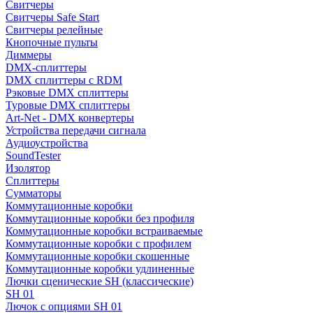
Свитчеры
Свитчеры Safe Start
Свитчеры релейные
Кнопочные пульты
Диммеры
DMX-сплиттеры
DMX сплиттеры с RDM
Рэковые DMX сплиттеры
Туровые DMX сплиттеры
Art-Net - DMX конвертеры
Устройства передачи сигнала
Аудиоустройства
SoundTester
Изолятор
Сплиттеры
Сумматоры
Коммутационные коробки
Коммутационные коробки без профиля
Коммутационные коробки встраиваемые
Коммутационные коробки с профилем
Коммутационные коробки скошенные
Коммутационные коробки удлиненные
Лючки сценические SH (классические)
SH 01
Лючок с опциями SH 01