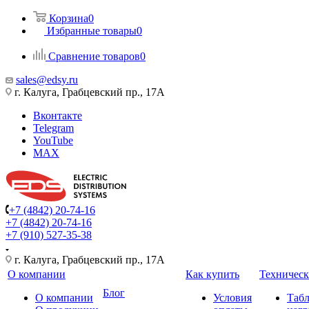
Корзина
0
Избранные товары
0
Сравнение товаров
0
sales@edsy.ru
г. Калуга, Грабцевский пр., 17А
Вконтакте
Telegram
YouTube
MAX
+7 (4842) 20-74-16
+7 (4842) 20-74-16
+7 (910) 527-35-38
г. Калуга, Грабцевский пр., 17А
О компании
Как купить
Техническ
Блог
О компании
Условия
Таб