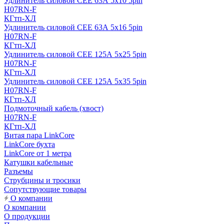
Удлинитель силовой CEE 63А 5x10 5pin
H07RN-F
КГтп-ХЛ
Удлинитель силовой CEE 63А 5x16 5pin
H07RN-F
КГтп-ХЛ
Удлинитель силовой CEE 125А 5x25 5pin
H07RN-F
КГтп-ХЛ
Удлинитель силовой CEE 125А 5x35 5pin
H07RN-F
КГтп-ХЛ
Подмоточный кабель (хвост)
H07RN-F
КГтп-ХЛ
Витая пара LinkCore
LinkCore бухта
LinkCore от 1 метра
Катушки кабельные
Разъемы
Струбцины и тросики
Сопутствующие товары
О компании
О компании
О продукции