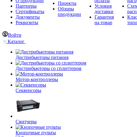
О продукции
оплаты
нагр
Проекты
Партнеры
Условия
Схе
Обзоры
Сертификаты
доставки
расп
продукции
Документы
Гарантия
Кла
Реквизиты
на товар
типо
Войти
Каталог
Дистрибьюторы питания
Дистрибьюторы со сплиттером
Мотор-контроллеры
Секвенсоры
Свитчеры
Кнопочные пульты