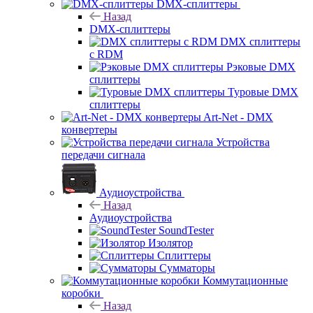
DMX-сплиттеры
Назад
DMX-сплиттеры
DMX сплиттеры
с RDM
Рэковые DMX
сплиттеры
Туровые DMX
сплиттеры
Art-Net - DMX
конвертеры
Устройства
передачи сигнала
Аудиоустройства
Назад
Аудиоустройства
SoundTester
Изолятор
Сплиттеры
Сумматоры
Коммутационные
коробки
Назад