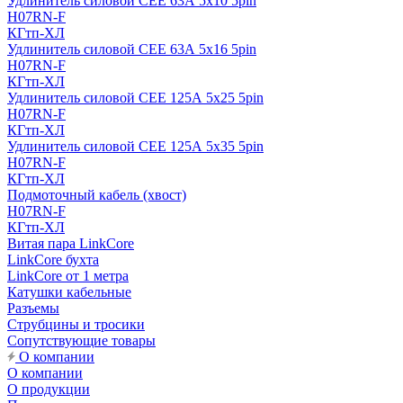
Удлинитель силовой CEE 63А 5x10 5pin
H07RN-F
КГтп-ХЛ
Удлинитель силовой CEE 63А 5x16 5pin
H07RN-F
КГтп-ХЛ
Удлинитель силовой CEE 125А 5x25 5pin
H07RN-F
КГтп-ХЛ
Удлинитель силовой CEE 125А 5x35 5pin
H07RN-F
КГтп-ХЛ
Подмоточный кабель (хвост)
H07RN-F
КГтп-ХЛ
Витая пара LinkCore
LinkCore бухта
LinkCore от 1 метра
Катушки кабельные
Разъемы
Струбцины и тросики
Сопутствующие товары
О компании
О компании
О продукции