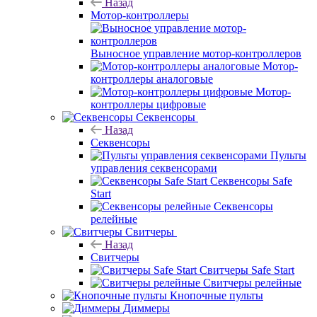
Назад
Мотор-контроллеры
Выносное управление мотор-контроллеров
Мотор-
контроллеры аналоговые
Мотор-
контроллеры цифровые
Секвенсоры
Назад
Секвенсоры
Пульты
управления секвенсорами
Секвенсоры Safe
Start
Секвенсоры
релейные
Свитчеры
Назад
Свитчеры
Свитчеры Safe Start
Свитчеры релейные
Кнопочные пульты
Диммеры