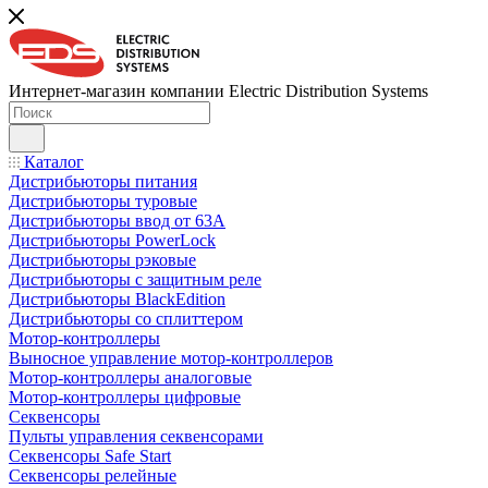
Интернет-магазин компании Electric Distribution Systems
Каталог
Дистрибьюторы питания
Дистрибьюторы туровые
Дистрибьюторы ввод от 63A
Дистрибьюторы PowerLock
Дистрибьюторы рэковые
Дистрибьюторы с защитным реле
Дистрибьюторы BlackEdition
Дистрибьюторы со сплиттером
Мотор-контроллеры
Выносное управление мотор-контроллеров
Мотор-контроллеры аналоговые
Мотор-контроллеры цифровые
Секвенсоры
Пульты управления секвенсорами
Секвенсоры Safe Start
Секвенсоры релейные