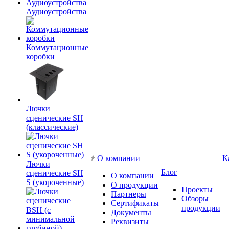
Аудиоустройства
Коммутационные
коробки
Лючки
сценические SH
(классические)
О компании
К
Лючки
Блог
сценические SH
О компании
S (укороченные)
О продукции
Проекты
Партнеры
Обзоры
Сертификаты
продукции
Документы
Реквизиты