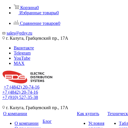
Корзина
0
Избранные товары
0
Сравнение товаров
0
sales@edsy.ru
г. Калуга, Грабцевский пр., 17А
Вконтакте
Telegram
YouTube
MAX
+7 (4842) 20-74-16
+7 (4842) 20-74-16
+7 (910) 527-35-38
г. Калуга, Грабцевский пр., 17А
О компании
Как купить
Техническ
Блог
О компании
Условия
Таб