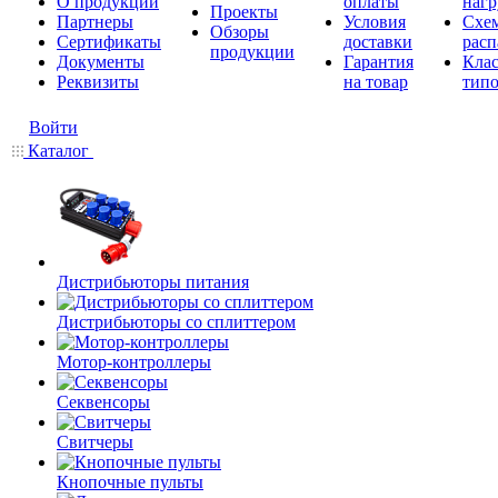
О продукции
оплаты
нагр
Проекты
Партнеры
Условия
Схе
Обзоры
Сертификаты
доставки
расп
продукции
Документы
Гарантия
Кла
Реквизиты
на товар
типо
Войти
Каталог
Дистрибьюторы питания
Дистрибьюторы со сплиттером
Мотор-контроллеры
Секвенсоры
Свитчеры
Кнопочные пульты