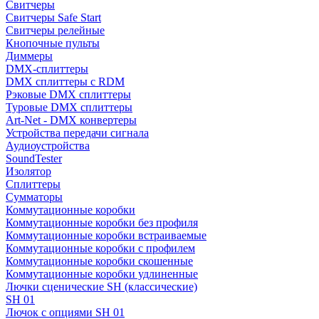
Свитчеры
Свитчеры Safe Start
Свитчеры релейные
Кнопочные пульты
Диммеры
DMX-сплиттеры
DMX сплиттеры с RDM
Рэковые DMX сплиттеры
Туровые DMX сплиттеры
Art-Net - DMX конвертеры
Устройства передачи сигнала
Аудиоустройства
SoundTester
Изолятор
Сплиттеры
Сумматоры
Коммутационные коробки
Коммутационные коробки без профиля
Коммутационные коробки встраиваемые
Коммутационные коробки с профилем
Коммутационные коробки скошенные
Коммутационные коробки удлиненные
Лючки сценические SH (классические)
SH 01
Лючок с опциями SH 01