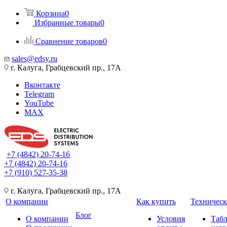
Корзина
0
Избранные товары
0
Сравнение товаров
0
sales@edsy.ru
г. Калуга, Грабцевский пр., 17А
Вконтакте
Telegram
YouTube
MAX
+7 (4842) 20-74-16
+7 (4842) 20-74-16
+7 (910) 527-35-38
г. Калуга, Грабцевский пр., 17А
О компании
Как купить
Техническ
Блог
О компании
Условия
Таб