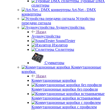
Туровые DMX
сплиттеры
Art-Net - DMX
конвертеры
Устройства
передачи сигнала
Аудиоустройства
Назад
Аудиоустройства
SoundTester
Изолятор
Сплиттеры
Сумматоры
Коммутационные
коробки
Назад
Коммутационные коробки
Коммутационные коробки без профиля
Коммутационные коробки встраиваемые
Коммутационные коробки с профилем