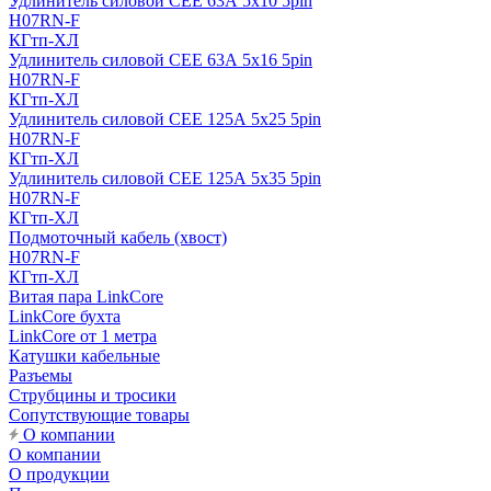
Удлинитель силовой CEE 63А 5x10 5pin
H07RN-F
КГтп-ХЛ
Удлинитель силовой CEE 63А 5x16 5pin
H07RN-F
КГтп-ХЛ
Удлинитель силовой CEE 125А 5x25 5pin
H07RN-F
КГтп-ХЛ
Удлинитель силовой CEE 125А 5x35 5pin
H07RN-F
КГтп-ХЛ
Подмоточный кабель (хвост)
H07RN-F
КГтп-ХЛ
Витая пара LinkCore
LinkCore бухта
LinkCore от 1 метра
Катушки кабельные
Разъемы
Струбцины и тросики
Сопутствующие товары
О компании
О компании
О продукции