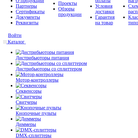
О продукции
оплаты
нагр
Проекты
Партнеры
Условия
Схе
Обзоры
Сертификаты
доставки
расп
продукции
Документы
Гарантия
Кла
Реквизиты
на товар
типо
Войти
Каталог
Дистрибьюторы питания
Дистрибьюторы со сплиттером
Мотор-контроллеры
Секвенсоры
Свитчеры
Кнопочные пульты
Диммеры
DMX-сплиттеры