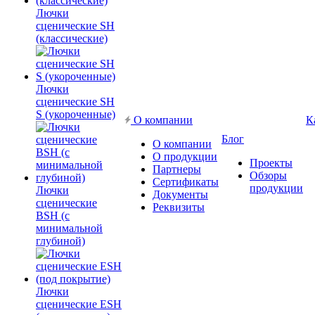
Лючки
сценические SH
(классические)
Лючки
сценические SH
S (укороченные)
О компании
К
Блог
О компании
О продукции
Проекты
Партнеры
Обзоры
Сертификаты
продукции
Лючки
Документы
сценические
Реквизиты
BSH (с
минимальной
глубиной)
Лючки
сценические ESH