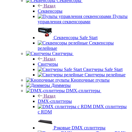
Секвенсоры
Назад
Секвенсоры
Пульты
управления секвенсорами
Секвенсоры Safe Start
Секвенсоры
релейные
Свитчеры
Назад
Свитчеры
Свитчеры Safe Start
Свитчеры релейные
Кнопочные пульты
Диммеры
DMX-сплиттеры
Назад
DMX-сплиттеры
DMX сплиттеры
с RDM
Рэковые DMX сплиттеры