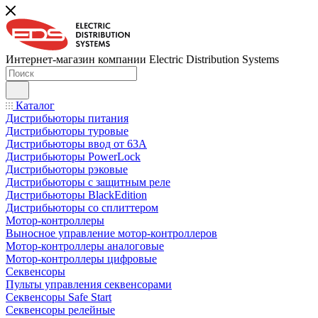
Интернет-магазин компании Electric Distribution Systems
Каталог
Дистрибьюторы питания
Дистрибьюторы туровые
Дистрибьюторы ввод от 63A
Дистрибьюторы PowerLock
Дистрибьюторы рэковые
Дистрибьюторы с защитным реле
Дистрибьюторы BlackEdition
Дистрибьюторы со сплиттером
Мотор-контроллеры
Выносное управление мотор-контроллеров
Мотор-контроллеры аналоговые
Мотор-контроллеры цифровые
Секвенсоры
Пульты управления секвенсорами
Секвенсоры Safe Start
Секвенсоры релейные