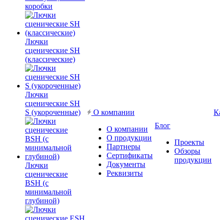
коробки
Лючки
сценические SH
(классические)
Лючки
сценические SH
S (укороченные)
О компании
К
Блог
О компании
О продукции
Проекты
Партнеры
Обзоры
Сертификаты
продукции
Документы
Лючки
Реквизиты
сценические
BSH (с
минимальной
глубиной)