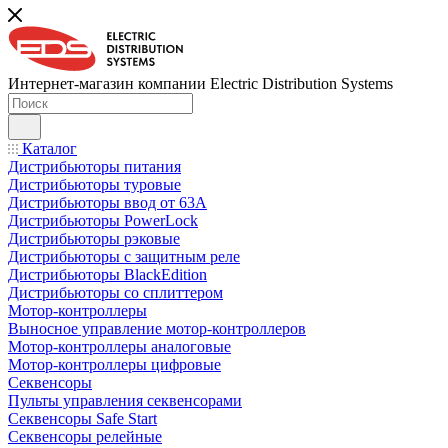
Интернет-магазин компании Electric Distribution Systems
Каталог
Дистрибьюторы питания
Дистрибьюторы туровые
Дистрибьюторы ввод от 63A
Дистрибьюторы PowerLock
Дистрибьюторы рэковые
Дистрибьюторы с защитным реле
Дистрибьюторы BlackEdition
Дистрибьюторы со сплиттером
Мотор-контроллеры
Выносное управление мотор-контроллеров
Мотор-контроллеры аналоговые
Мотор-контроллеры цифровые
Секвенсоры
Пульты управления секвенсорами
Секвенсоры Safe Start
Секвенсоры релейные