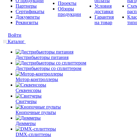
О продукции
оплаты
нагр
Проекты
Партнеры
Условия
Схе
Обзоры
Сертификаты
доставки
расп
продукции
Документы
Гарантия
Кла
Реквизиты
на товар
типо
Войти
Каталог
Дистрибьюторы питания
Дистрибьюторы со сплиттером
Мотор-контроллеры
Секвенсоры
Свитчеры
Кнопочные пульты
Диммеры
DMX-сплиттеры