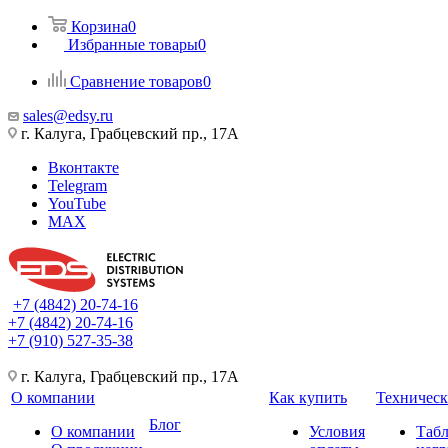
Корзина
0
Избранные товары
0
Сравнение товаров
0
sales@edsy.ru
г. Калуга, Грабцевский пр., 17А
Вконтакте
Telegram
YouTube
MAX
+7 (4842) 20-74-16
+7 (4842) 20-74-16
+7 (910) 527-35-38
г. Калуга, Грабцевский пр., 17А
О компании
Как купить
Техническ
Блог
О компании
Условия
Таб