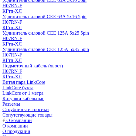
Удлинитель силовой CEE 63А 5x10 5pin
H07RN-F
КГтп-ХЛ
Удлинитель силовой CEE 63А 5x16 5pin
H07RN-F
КГтп-ХЛ
Удлинитель силовой CEE 125А 5x25 5pin
H07RN-F
КГтп-ХЛ
Удлинитель силовой CEE 125А 5x35 5pin
H07RN-F
КГтп-ХЛ
Подмоточный кабель (хвост)
H07RN-F
КГтп-ХЛ
Витая пара LinkCore
LinkCore бухта
LinkCore от 1 метра
Катушки кабельные
Разъемы
Струбцины и тросики
Сопутствующие товары
О компании
О компании
О продукции