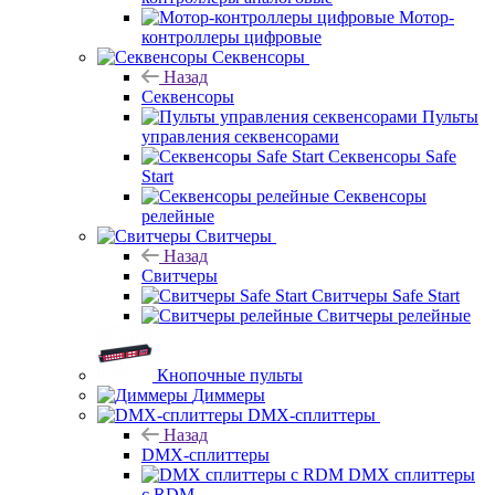
Мотор-
контроллеры цифровые
Секвенсоры
Назад
Секвенсоры
Пульты
управления секвенсорами
Секвенсоры Safe
Start
Секвенсоры
релейные
Свитчеры
Назад
Свитчеры
Свитчеры Safe Start
Свитчеры релейные
Кнопочные пульты
Диммеры
DMX-сплиттеры
Назад
DMX-сплиттеры
DMX сплиттеры
с RDM