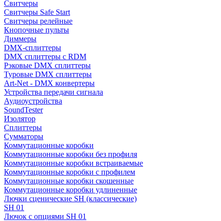
Свитчеры
Свитчеры Safe Start
Свитчеры релейные
Кнопочные пульты
Диммеры
DMX-сплиттеры
DMX сплиттеры с RDM
Рэковые DMX сплиттеры
Туровые DMX сплиттеры
Art-Net - DMX конвертеры
Устройства передачи сигнала
Аудиоустройства
SoundTester
Изолятор
Сплиттеры
Сумматоры
Коммутационные коробки
Коммутационные коробки без профиля
Коммутационные коробки встраиваемые
Коммутационные коробки с профилем
Коммутационные коробки скошенные
Коммутационные коробки удлиненные
Лючки сценические SH (классические)
SH 01
Лючок с опциями SH 01