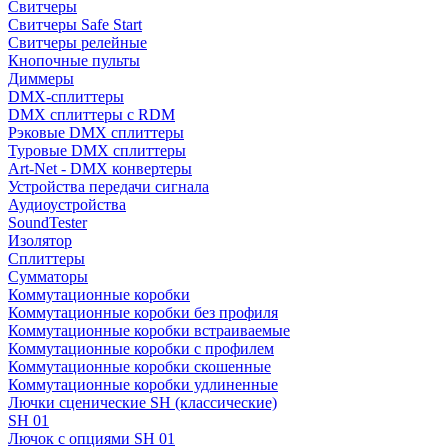
Свитчеры
Свитчеры Safe Start
Свитчеры релейные
Кнопочные пульты
Диммеры
DMX-сплиттеры
DMX сплиттеры с RDM
Рэковые DMX сплиттеры
Туровые DMX сплиттеры
Art-Net - DMX конвертеры
Устройства передачи сигнала
Аудиоустройства
SoundTester
Изолятор
Сплиттеры
Сумматоры
Коммутационные коробки
Коммутационные коробки без профиля
Коммутационные коробки встраиваемые
Коммутационные коробки с профилем
Коммутационные коробки скошенные
Коммутационные коробки удлиненные
Лючки сценические SH (классические)
SH 01
Лючок с опциями SH 01