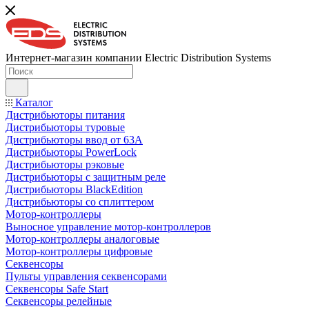
Интернет-магазин компании Electric Distribution Systems
Каталог
Дистрибьюторы питания
Дистрибьюторы туровые
Дистрибьюторы ввод от 63A
Дистрибьюторы PowerLock
Дистрибьюторы рэковые
Дистрибьюторы с защитным реле
Дистрибьюторы BlackEdition
Дистрибьюторы со сплиттером
Мотор-контроллеры
Выносное управление мотор-контроллеров
Мотор-контроллеры аналоговые
Мотор-контроллеры цифровые
Секвенсоры
Пульты управления секвенсорами
Секвенсоры Safe Start
Секвенсоры релейные