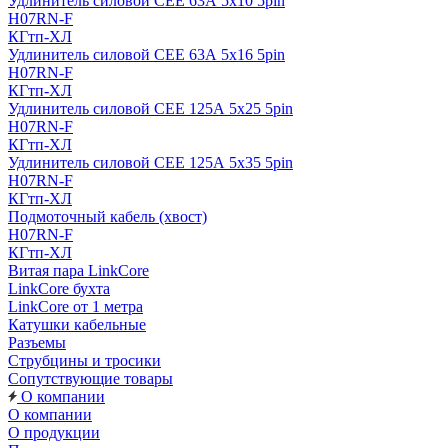
Удлинитель силовой CEE 63А 5x10 5pin
H07RN-F
КГтп-ХЛ
Удлинитель силовой CEE 63А 5x16 5pin
H07RN-F
КГтп-ХЛ
Удлинитель силовой CEE 125А 5x25 5pin
H07RN-F
КГтп-ХЛ
Удлинитель силовой CEE 125А 5x35 5pin
H07RN-F
КГтп-ХЛ
Подмоточный кабель (хвост)
H07RN-F
КГтп-ХЛ
Витая пара LinkCore
LinkCore бухта
LinkCore от 1 метра
Катушки кабельные
Разъемы
Струбцины и тросики
Сопутствующие товары
О компании
О компании
О продукции