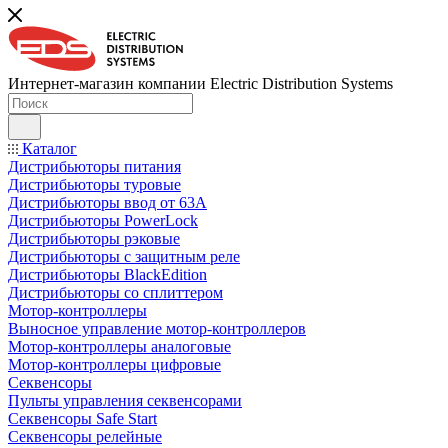
Интернет-магазин компании Electric Distribution Systems
Каталог
Дистрибьюторы питания
Дистрибьюторы туровые
Дистрибьюторы ввод от 63A
Дистрибьюторы PowerLock
Дистрибьюторы рэковые
Дистрибьюторы с защитным реле
Дистрибьюторы BlackEdition
Дистрибьюторы со сплиттером
Мотор-контроллеры
Выносное управление мотор-контроллеров
Мотор-контроллеры аналоговые
Мотор-контроллеры цифровые
Секвенсоры
Пульты управления секвенсорами
Секвенсоры Safe Start
Секвенсоры релейные