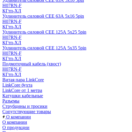
Удлинитель силовой CEE 63А 5x10 5pin
H07RN-F
КГтп-ХЛ
Удлинитель силовой CEE 63А 5x16 5pin
H07RN-F
КГтп-ХЛ
Удлинитель силовой CEE 125А 5x25 5pin
H07RN-F
КГтп-ХЛ
Удлинитель силовой CEE 125А 5x35 5pin
H07RN-F
КГтп-ХЛ
Подмоточный кабель (хвост)
H07RN-F
КГтп-ХЛ
Витая пара LinkCore
LinkCore бухта
LinkCore от 1 метра
Катушки кабельные
Разъемы
Струбцины и тросики
Сопутствующие товары
О компании
О компании
О продукции